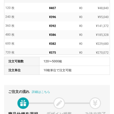
120 枚
¥407
¥0
¥48,840
240 枚
¥396
¥0
¥95,040
360 枚
¥392
¥0
¥141,372
480 枚
¥386
¥0
¥185,328
600 枚
¥382
¥0
¥229,680
720 枚
¥375
¥0
¥270,072
注文可能数
120〜5000枚
840 枚
¥372
¥0
¥313,236
注文単位
10枚単位で注文可能
1000 枚
¥368
¥0
¥368,500
1500 枚
¥365
¥0
¥547,800
2000 枚
¥355
¥0
¥710,600
ご注文の流れ
詳細はこちら
2500 枚
¥350
¥0
¥877,250
3000 枚
¥344
¥0
¥1,032,900