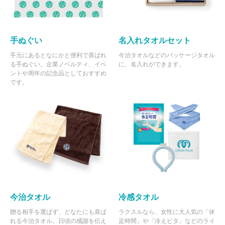
手ぬぐい
名入れタオルセット
手元にあるとなにかと便利で喜ばれ
今治タオルなどのパッケージタオル
る手ぬぐい。企業ノベルティ、イベ
に、名入れができます。
ントや周年の記念品としておすすめ
です。
今治タオル
冷感タオル
贈る相手を選ばず、どなたにも喜ば
ラクスルなら、女性に大人気の「休
れる今治タオル。日頃の感謝を伝え
足時間」や「冷えピタ」などのライ