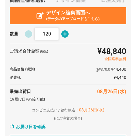
4000 枚
¥335
¥0
¥1,342,000
5000 枚
デザイン編集画面へ
¥325
¥0
¥1,628,000
(データのアップロードもこちら)
数量
¥48,840
ご請求合計金額
(税込)
全国送料無料
¥44,400
商品価格
(税別)
@¥370.0
¥4,440
消費税
08月26日(水)
最短出荷日
(お届け日も指定可能)
08月26日(水)
コンビニ支払い / 銀行振込：
(
にご注文の場合)
お届け日を確認