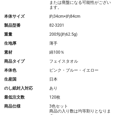
または廃盤になる可能性がござい
ます。
本体サイズ
約34cm×約84cm
製品型番
82-3201
重量
200匁(約62.5g)
生地厚
薄手
素材
綿100％
商品タイプ
フェイスタオル
本体色
ピンク・ブルー・イエロー
生産国
日本
のし紙封入対応
あり
最低注文数
120枚
商品仕様
3色セット
商品の入り数は均等割りとなりま