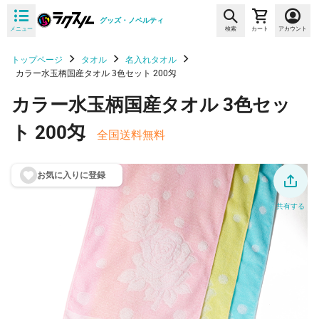
グッズ・ノベルティ
メニュー
検索
カート
アカウント
トップページ
タオル
名入れタオル
カラー水玉柄国産タオル 3色セット 200匁
カラー水玉柄国産タオル 3色セッ
ト 200匁
全国送料無料
お気に入りに登
録
共有する