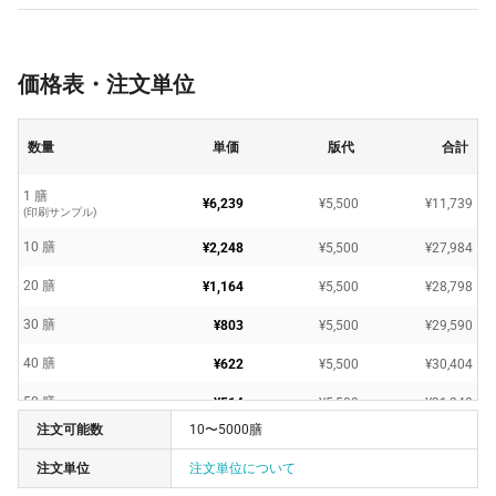
価格表・注文単位
数量
単価
版代
合計
1 膳
¥6,239
¥5,500
¥11,739
(印刷サンプル)
10 膳
¥2,248
¥5,500
¥27,984
20 膳
¥1,164
¥5,500
¥28,798
30 膳
¥803
¥5,500
¥29,590
40 膳
¥622
¥5,500
¥30,404
50 膳
¥514
¥5,500
¥31,240
注文可能数
10〜5000膳
60 膳
¥442
¥5,500
¥32,032
注文単位
注文単位について
70 膳
¥390
¥5,500
¥32,835