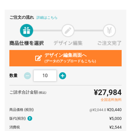
80 膳
¥352
¥5,500
¥33,660
90 膳
¥322
¥5,500
¥34,507
ご注文の流れ
詳細はこちら
100 膳
¥298
¥5,500
¥35,310
110 膳
¥278
¥5,500
¥36,113
120 膳
¥261
¥5,500
¥36,916
デザイン編集画面へ
130 膳
¥247
¥5,500
¥37,675
(データのアップロードもこちら)
140 膳
¥235
¥5,500
¥38,456
数量
150 膳
¥225
¥5,500
¥39,325
160 膳
¥216
¥5,500
¥40,172
¥27,984
ご請求合計金額
(税込)
170 膳
¥209
¥5,500
¥41,030
全国送料無料
180 膳
¥201
¥5,500
¥41,734
¥20,440
商品価格
(税別)
@¥2,044.0
¥5,000
版代
(税別)
190 膳
¥194
¥5,500
¥42,493
¥2,544
消費税
200 膳
¥189
¥5,500
¥43,340