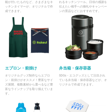
能が付いたものなど、さまざまなキ
れるキッチンツール。日頃の感謝を
ッチンタイマーが、オリジナルで作
伝えたい相手への御礼やキャンペー
成できます。
ンの景品などにおすすめです。
エプロン・前掛け
弁当箱・保存容器
オリジナルグッズ制作ならエプロ
SDGs・エコグッズとして注目され
ン・前掛けがオススメ！豊富なサイ
ている弁当箱・保存容器などが、オ
ズ展開、複数素材から選べるなど豊
リジナルで作成できます。
富なラインナップを取り揃えていま
す。