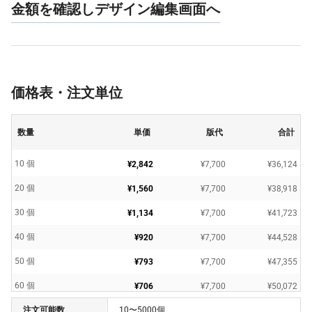
金額を確認しデザイン編集画面へ
価格表・注文単位
数量
単価
版代
合計
10 個
¥2,842
¥7,700
¥36,124
20 個
¥1,560
¥7,700
¥38,918
30 個
¥1,134
¥7,700
¥41,723
40 個
¥920
¥7,700
¥44,528
50 個
¥793
¥7,700
¥47,355
60 個
¥706
¥7,700
¥50,072
注文可能数
10〜5000個
70 個
¥645
¥7,700
¥52,899