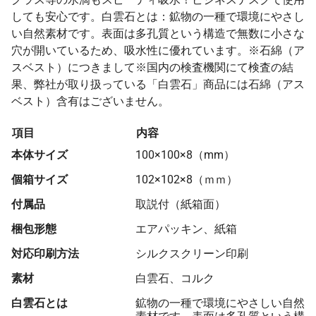
しても安心です。白雲石とは：鉱物の一種で環境にやさし
い自然素材です。表面は多孔質という構造で無数に小さな
穴が開いているため、吸水性に優れています。※石綿（ア
スベスト）につきまして※国内の検査機関にて検査の結
果、弊社が取り扱っている「白雲石」商品には石綿（アス
ベスト）含有はございません。
項目
内容
本体サイズ
100×100×8（mm）
個箱サイズ
102×102×8（ｍｍ）
付属品
取説付（紙箱面）
梱包形態
エアパッキン、紙箱
対応印刷方法
シルクスクリーン印刷
素材
白雲石、コルク
白雲石とは
鉱物の一種で環境にやさしい自然