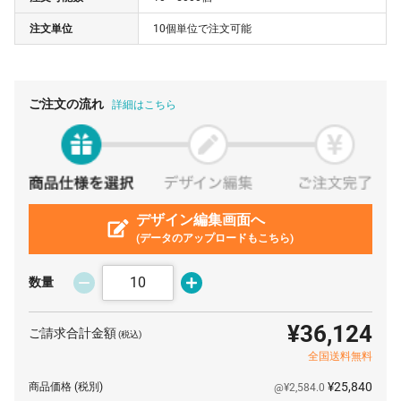
注文単位
10個単位で注文可能
80 個
¥600
¥7,700
¥55,748
90 個
¥550
¥7,700
¥57,200
100 個
¥523
¥7,700
¥60,060
ご注文の流れ
詳細はこちら
110 個
¥500
¥7,700
¥62,755
120 個
¥482
¥7,700
¥65,648
130 個
¥467
¥7,700
¥68,475
140 個
デザイン編集画面へ
¥454
¥7,700
¥71,302
(データのアップロードもこちら)
150 個
¥441
¥7,700
¥73,865
160 個
¥431
¥7,700
¥76,692
数量
170 個
¥423
¥7,700
¥79,695
¥36,124
ご請求合計金額
(税込)
180 個
¥415
¥7,700
¥82,544
全国送料無料
190 個
¥408
¥7,700
¥85,239
¥25,840
商品価格
(税別)
@¥2,584.0