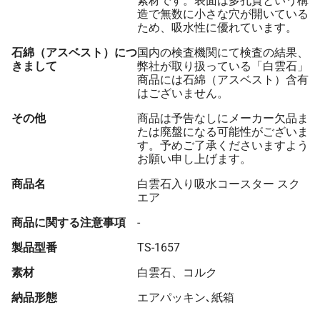
素材です。表面は多孔質という構
造で無数に小さな穴が開いている
ため、吸水性に優れています。
石綿（アスベスト）につ
国内の検査機関にて検査の結果、
きまして
弊社が取り扱っている「白雲石」
商品には石綿（アスベスト）含有
はございません。
その他
商品は予告なしにメーカー欠品ま
たは廃盤になる可能性がございま
す。予めご了承くださいますよう
お願い申し上げます。
商品名
白雲石入り吸水コースター スク
エア
商品に関する注意事項
-
製品型番
TS-1657
素材
白雲石、コルク
納品形態
エアパッキン､紙箱