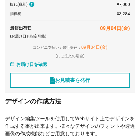
200 個
¥402
¥7,700
¥88,220
¥7,000
版代
(税別)
500 個
¥392
¥7,700
¥204,050
¥3,284
消費税
1000 個
¥382
¥7,700
¥390,500
09月04日(金)
最短出荷日
3000 個
¥382
¥7,700
¥1,156,100
(お届け日も指定可能)
5000 個
¥382
¥7,700
¥1,921,700
09月04日(金)
コンビニ支払い / 銀行振込：
(
にご注文の場合)
お届け日を確認
お見積書を発行
デザインの作成方法
デザイン編集ツールを使用してWebサイト上でデザインを
作成する事が出来ます。様々なデザインのフォントや透過
画像の作成機能などご用意しております。