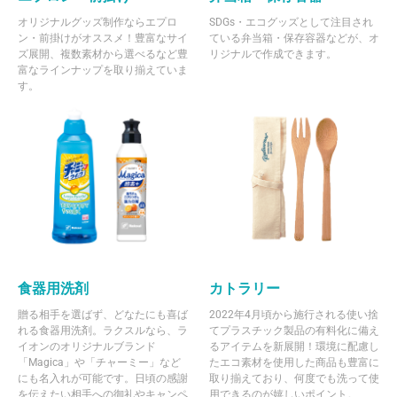
オリジナルグッズ制作ならエプロ
SDGs・エコグッズとして注目され
ン・前掛けがオススメ！豊富なサイ
ている弁当箱・保存容器などが、オ
ズ展開、複数素材から選べるなど豊
リジナルで作成できます。
富なラインナップを取り揃えていま
す。
食器用洗剤
カトラリー
贈る相手を選ばず、どなたにも喜ば
2022年4月頃から施行される使い捨
れる食器用洗剤。ラクスルなら、ラ
てプラスチック製品の有料化に備え
イオンのオリジナルブランド
るアイテムを新展開！環境に配慮し
「Magica」や「チャーミー」など
たエコ素材を使用した商品も豊富に
にも名入れが可能です。日頃の感謝
取り揃えており、何度でも洗って使
を伝えたい相手への御礼やキャンペ
用できるのが嬉しいポイント。