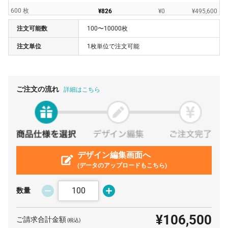
600 枚
¥826
¥0
¥495,600
注文可能数
100〜10000枚
700 枚
¥822
¥0
¥575,400
注文単位
1枚単位で注文可能
800 枚
¥817
¥0
¥653,600
900 枚
¥811
¥0
¥729,900
1000 枚
¥809
¥0
¥809,000
ご注文の流れ
詳細はこちら
2000 枚
¥786
¥0
¥1,572,000
3000 枚
¥781
¥0
¥2,343,000
5000 枚
¥779
¥0
¥3,895,000
デザイン編集画面へ
(データのアップロードもこちら)
数量
¥106,500
ご請求合計金額
(税込)