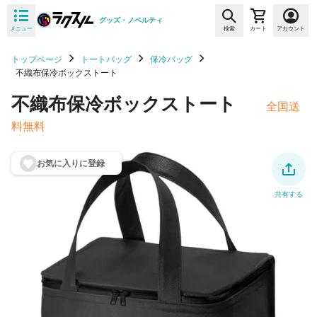
グッズ・ノベルティ
メニュー
検索
カート
アカウント
トップページ
トートバッグ
保冷バッグ
不織布保冷ボックストート
不織布保冷ボックストート
全国送
料無料
お気に入りに登
録
共有する