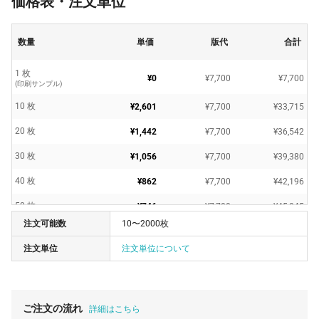
価格表・注文単位
数量
単価
版代
合計
1 枚
¥0
¥7,700
¥7,700
(印刷サンプル)
10 枚
¥2,601
¥7,700
¥33,715
20 枚
¥1,442
¥7,700
¥36,542
30 枚
¥1,056
¥7,700
¥39,380
40 枚
¥862
¥7,700
¥42,196
50 枚
¥746
¥7,700
¥45,045
注文可能数
10〜2000枚
60 枚
¥669
¥7,700
¥47,894
注文単位
注文単位について
70 枚
¥592
¥7,700
¥49,203
80 枚
¥553
¥7,700
¥51,964
90 枚
¥523
¥7,700
¥54,824
ご注文の流れ
詳細はこちら