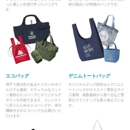
った優しい生地で作ったバッグで
材の風合いが特徴のバッグです。
す。
エコバッグ
デニムトートバッグ
薄手で撥水性のあるナイロンやポリ
オリジナルグッズ制作ならデニムト
エステル素材、ナチュラルなコット
ートバッグがオススメ！豊富なサイ
ン素材のエコバッグにオリジナルデ
ズ展開、複数素材から選べるなど豊
ザインを印刷できます。コンパクト
富なラインナップを取り揃えていま
に折りたためるエコバッグや、保冷
す。
機能付きのエコバッグもお選びいた
だけます。