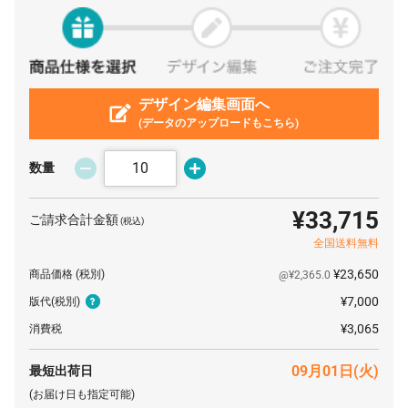
100 枚
¥499
¥7,700
¥57,640
110 枚
¥479
¥7,700
¥60,456
120 枚
¥463
¥7,700
¥63,272
デザイン編集画面へ
130 枚
¥449
¥7,700
¥66,187
(データのアップロードもこちら)
140 枚
¥437
¥7,700
¥68,992
数量
150 枚
¥427
¥7,700
¥71,885
160 枚
¥418
¥7,700
¥74,580
¥33,715
ご請求合計金額
(税込)
170 枚
¥410
¥7,700
¥77,451
全国送料無料
180 枚
¥403
¥7,700
¥80,366
¥23,650
商品価格
(税別)
@¥2,365.0
¥7,000
版代
(税別)
190 枚
¥397
¥7,700
¥83,149
¥3,065
消費税
200 枚
¥391
¥7,700
¥86,020
500 枚
¥391
¥7,700
¥203,500
09月01日(火)
最短出荷日
(お届け日も指定可能)
1000 枚
¥382
¥7,700
¥390,500