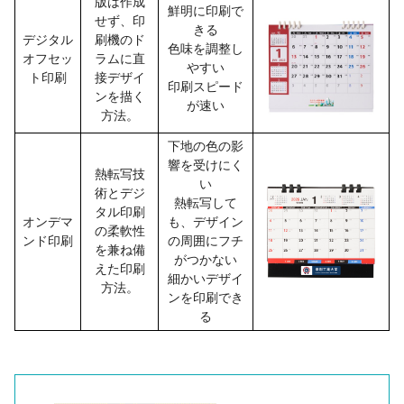
版は作成
鮮明に印刷で
せず、印
きる
デジタル
刷機のド
色味を調整し
オフセッ
ラムに直
やすい
ト印刷
接デザイ
印刷スピード
ンを描く
が速い
方法。
下地の色の影
響を受けにく
熱転写技
い
術とデジ
熱転写して
タル印刷
オンデマ
も、デザイン
の柔軟性
ンド印刷
の周囲にフチ
を兼ね備
がつかない
えた印刷
細かいデザイ
方法。
ンを印刷でき
る