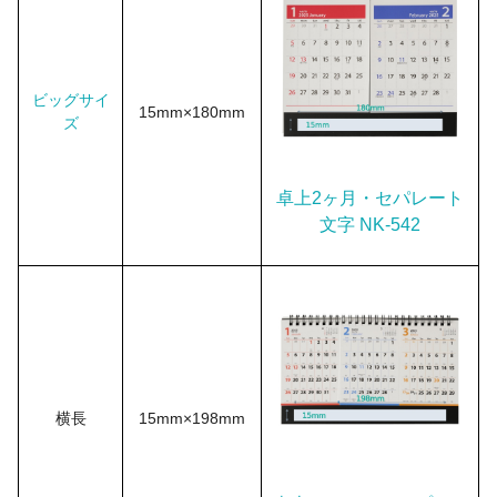
ビッグサイ
15mm×180mm
ズ
卓上2ヶ月・セパレート
文字 NK-542
横長
15mm×198mm