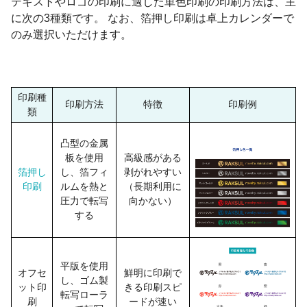
テキストやロゴの印刷に適した単色印刷の印刷方法は、主
に次の3種類です。 なお、箔押し印刷は卓上カレンダーで
のみ選択いただけます。
印刷種
印刷方法
特徴
印刷例
類
凸型の金属
板を使用
高級感がある
箔押し
し、箔フィ
剥がれやすい
印刷
ルムを熱と
（長期利用に
圧力で転写
向かない）
する
平版を使用
オフセ
鮮明に印刷で
し、ゴム製
ット印
きる印刷スピ
転写ローラ
刷
ードが速い