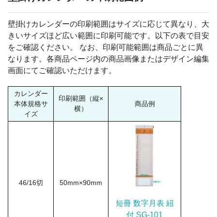
壁掛けカレンダーの印刷範囲はサイズに応じて異なり、大
きいサイズほど広い範囲に印刷可能です。以下の表で目安
をご確認ください。 なお、印刷可能範囲は商品ごとに異
なります。各商品ページ内の商品画像またはデザイン編集
画面にてご確認いただけます。
カレンダー
印刷範囲（縦×
本体規格サ
商品例
横）
イズ
46/16切
50mm×90mm
短冊 数字月表 紐
付 SG-101