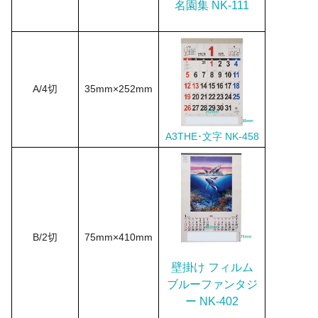
名園集 NK-111
A/4切
35mm×252mm
A3THE･文字 NK-458
B/2切
75mm×410mm
壁掛け フィルム
ブルーファンタジ
ー NK-402