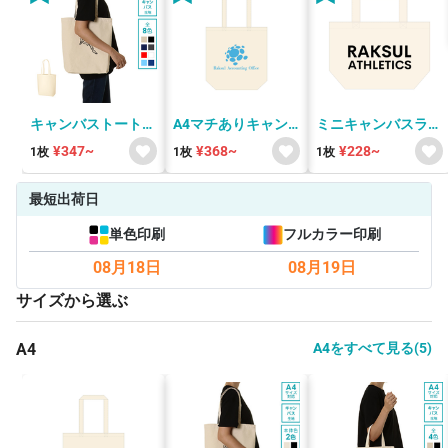
キャンバストート
A4マチありキャン
ミニキャンバスラン
（M） TR-0105
バスベーシックトー
チトート(S) コロリ
¥347~
¥368~
¥228~
1枚
1枚
1枚
ト(M) コロリド
ド
最短出荷日
単色印刷
フルカラー印刷
08月18日
08月19日
サイズから選ぶ
A4
A4をすべて見る(5)