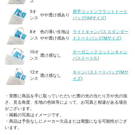
ス
5オ
厚手コットンフラットトート
やや透け感あり
ンス
バッグ(A4サイズ)
8オ
色の薄い生地は
ライトキャンバス スタンダー
ンス
やや透け感あり
ドトートバッグ(Mサイズ)
10オ
オーガニックコットンキャン
透け感なし
ンス
バストート(L)
12オ
キャンバストートバッグ(Mサ
透け感なし
ンス
イズ)
・実際に商品を手に取っていただいた際の光の当たり方や光の強
さ、見る角度、生地の色味等によって、お写真と相違がある場合
がございます。
・掲載の写真はイメージです。
・商品は予告なしにメーカー欠品または廃盤になる可能性がござ
います。