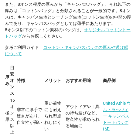
また、8オンス程度の厚みから「キャンバスバッグ」、それ以下の
厚みは「コットンバッグ」と分類されることが一般的です。8オン
スは、キャンバス生地とシーチング生地(コットン生地)の中間の厚
みであり、キャンバスバッグとしては薄手にあたります。
8オンス以下のコットン素材のバッグは、
オリジナルコットントー
トバッグ
からお探しください。
参考ご利用ガイド：
コットン・キャンバスバッグの厚みや透け感
について
目
安
厚
オ
特徴
メリット
おすすめ用途
商品例
み
ン
ス
16
重い荷物
United Athle ウ
オ
アウトドアや工具
非常に厚手で
にも耐え
ルトラヘヴィ
極
ン
の持ち運びなど、
硬さがあり、
られ型崩
ー キャンバス
厚
ス
耐久性が求められ
自立性が高い
れしにく
トートバッグ
以
る場面に
い
(M)
上