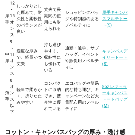
12
しっかりとし
～
丈夫で長
た厚みで、耐
ショッピングバッ
厚手キャンバ
厚
15
期間の使
久性と柔軟性
グや特別感のある
スマルチトー
手
オ
用にも耐
のバランスが
ノベルティに
ト(S)
ン
えられる
良い
ス
9
持ち運び
～
通勤・通学、サブ
適度な厚み
やすく、
キャンバスデ
中
11
バッグ、イベント
で、軽量かつ
収納性に
イリートート
厚
オ
や販促用ノベルテ
丈夫
も優れて
(S)
ン
ィに
いる
ス
8
コンパク
エコバッグや簡易
オ
8oz レギュラ
軽量で柔らか
トに収納
的な持ち運び、キ
薄
ン
ーキャンバス
く、折りたた
でき、携
ャンペーンなど大
手
ス
トートバッグ
みやすい
帯性に優
量配布用のノベル
以
(M)
れている
ティに
下
コットン・キャンバスバッグの厚み・透け感