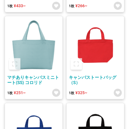
¥433~
¥266~
1枚
1枚
マチありキャンバスミニト
キャンバストートバッグ
ート(SS) コロリド
（S）
¥251~
¥325~
1枚
1枚