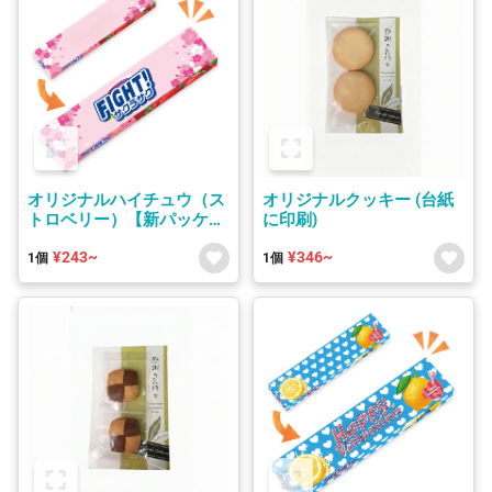
オリジナルハイチュウ（ス
オリジナルクッキー (台紙
トロベリー）【新パッケー
に印刷)
ジ】
¥243~
¥346~
1個
1個