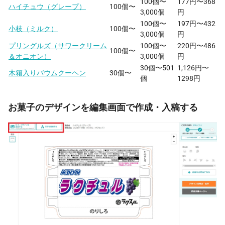
100個〜
177円〜368
ハイチュウ（グレープ）
100個〜
3,000個
円
100個〜
197円〜432
小枝（ミルク）
100個〜
3,000個
円
プリングルズ（サワークリーム
100個〜
220円〜486
100個〜
＆オニオン）
3,000個
円
30個〜501
1,126円〜
木箱入りバウムクーヘン
30個〜
個
1298円
お菓子のデザインを編集画面で作成・入稿する