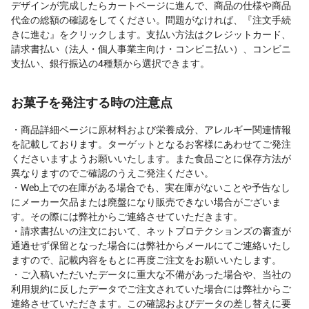
デザインが完成したらカートページに進んで、商品の仕様や商品
代金の総額の確認をしてください。問題がなければ、『注文手続
きに進む』をクリックします。支払い方法はクレジットカード、
請求書払い（法人・個人事業主向け・コンビニ払い）、コンビニ
支払い、銀行振込の4種類から選択できます。
お菓子を発注する時の注意点
・商品詳細ページに原材料および栄養成分、アレルギー関連情報
を記載しております。ターゲットとなるお客様にあわせてご発注
くださいますようお願いいたします。また食品ごとに保存方法が
異なりますのでご確認のうえご発注ください。
・Web上での在庫がある場合でも、実在庫がないことや予告なし
にメーカー欠品または廃盤になり販売できない場合がございま
す。その際には弊社からご連絡させていただきます。
・請求書払いの注文において、ネットプロテクションズの審査が
通過せず保留となった場合には弊社からメールにてご連絡いたし
ますので、記載内容をもとに再度ご注文をお願いいたします。
・ご入稿いただいたデータに重大な不備があった場合や、当社の
利用規約に反したデータでご注文されていた場合には弊社からご
連絡させていただきます。この確認およびデータの差し替えに要