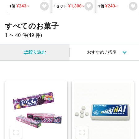
¥243~
¥1,308~
¥243~
1個
1セット
1個
すべてのお菓子
1 〜
40 件
(49 件)
絞り込む