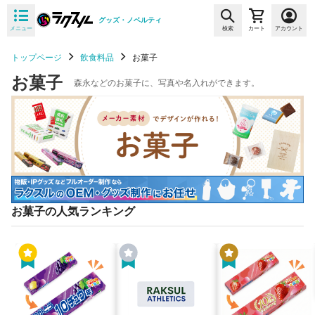
グッズ・ノベルティ
メニュー
検索
カート
アカウント
トップページ
飲食料品
お菓子
お菓子
森永などのお菓子に、写真や名入れができます。
お菓子の人気ランキング