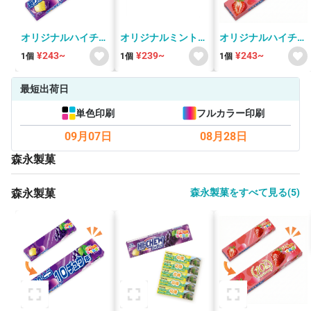
オリジナルハイチュ
オリジナルミントタ
オリジナルハイチュ
ウ（グレープ）【新
ブレット
ウ（ストロベリー）
¥243~
¥239~
¥243~
1個
1個
1個
パッケージ】
【新パッケージ】
最短出荷日
単色印刷
フルカラー印刷
09月07日
08月28日
森永製菓
森永製菓
森永製菓をすべて見る(5)