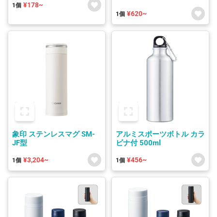
¥178~
1個
¥620~
1個
象印 ステンレスマグ SM-
アルミスポーツボトル カラ
JF型
ビナ付 500ml
¥3,204~
¥456~
1個
1個