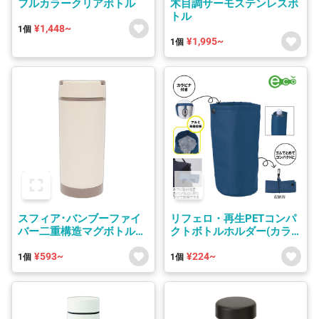
フルカラークリアボトル
木目調サーモステンレスボ
トル
¥1,448~
1個
¥1,995~
1個
スフィア･バンブーファイ
リフェロ・再生PETコンパ
バー二重構造マグボトル
クトボトルホルダー(カラ
380ml
ビナ付き)
¥593~
¥224~
1個
1個