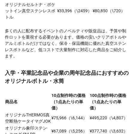
オリジナルセルトナ・ポケ
ットイン真空ステンレスボ
¥33,396（\2459）
¥80,850（\720）
トル
多くの人に配布するイベントのノベルティや販促品は、予算や制
作ロットを重視する必要があります。価格の安いクリアボトルや
アルミボトルだけではなく、保冷・保温機能に優れた真空ステン
レスボトルなど、低コストで大量制作に対応した商品をご紹介し
ます。
入学・卒業記念品や企業の周年記念品におすすめの
オリジナルボトル・水筒
10点制作時の価格
100点制作時の価格
商品名
（1点あたりの単
（1点あたりの単
価）
価）
オリジナルTHERMOS真
¥75,966（\6,144）
¥495,220（\4,807）
空断熱ケータイマグJOK
オリジナル象印ステン
¥67,089（\5,256）
¥377,740（\3,632）