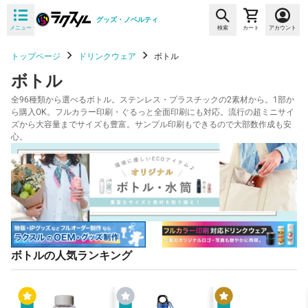
グッズ・ノベルティ
メニュー
検索
カート
アカウント
トップページ
ドリンクウェア
ボトル
ボトル
全96種類から選べるボトル。ステンレス・プラスチックの2素材から。1部か
ら購入OK。フルカラー印刷・ぐるっと全面印刷にも対応。流行の超ミニサイ
ズから大容量までサイズも豊富。サンプル印刷もできるので大部数作成も安
心。
ボトルの人気ランキング