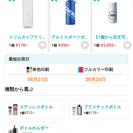
スリムタイプクリア
アルミスポーツボト
【1個から注文可
ボトル
ル カラビナ付
能】スリムサーモス
¥178~
¥456~
¥2,005~
1個
1個
1個
500ml
テンレスボトル
200ml/300ml/500ml
最短出荷日
単色印刷
フルカラー印刷
08月21日
08月26日
種類から選ぶ
ステンレスボトル
プラスチックボトル
¥233~
¥178~
1個
1個
ボトルホルダー