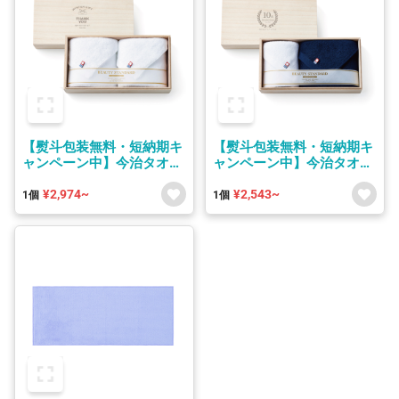
【熨斗包装無料・短納期キ
【熨斗包装無料・短納期キ
ャンペーン中】今治タオル
ャンペーン中】今治タオル
セット(フェイスタオル×2
セット(フェイスタオル・
¥2,974~
¥2,543~
白無地) 木箱付き
ウォッシュタオル) 木箱付
1個
1個
き