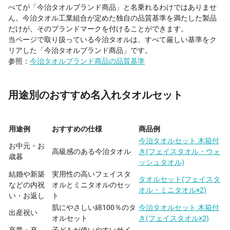
べてが「今治タオルブランド商品」と名乗れるわけではありませ
ん。今治タオル工業組合が定めた独自の品質基準を満たした製品
だけが、そのブランドマークを付けることができます。
当ページで取り扱っている今治タオルは、すべて厳しい基準をク
リアした「今治タオルブランド商品」です。
参照：
今治タオルブランド商品の品質基準
用途別のおすすめ名入れタオルセット
用途例
おすすめの仕様
商品例
今治タオルセット 木箱付
お中元・お
高級感のある今治タオル
き(フェイスタオル・ウォ
歳暮
ッシュタオル)
結婚や新築
実用性の高いフェイスタ
タオルセット(フェイスタ
などの内祝
オルとミニタオルのセッ
オル・ミニタオル×2)
い・お返し
ト
肌にやさしい綿100％のタ
今治タオルセット 木箱付
出産祝い
オルセット
き(フェイスタオル×2)