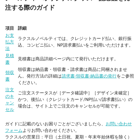
注する際のガイド
項目
詳細
お支
ラクスルノベルティでは、クレジットカード払い、銀行振
払方
込、コンビニ払い、NP請求書払いをご利用いただけます。
法
見積
見積書は商品詳細ページ内にて発行いただけます。
書
領収書は納品書・領収書・請求書は商品に同梱されませ
領収
ん。発行方法の詳細は
請求書-領収書-納品書の発行
をご参照
書
ください。
注文
ご注文ステータスが［データ確認中］［デザイン未確定］
のキ
かつ、後払い（クレジットカード/NP払い/請求書払い）の
ャン
場合は、サイト上でご注文のキャンセルが可能です。
セル
ガイドに記載のないお困りごとがございましたら、
お問い合わせ
フォーム
よりお問い合わせください。
ラクスルの営業日：平日（土日祝、夏期・年末年始休暇を除く）