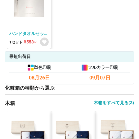
ハンドタオルセット
箱付き
¥553~
1セット
最短出荷日
単色印刷
フルカラー印刷
08月26日
09月07日
化粧箱の種類から選ぶ
木箱
木箱をすべて見る(3)