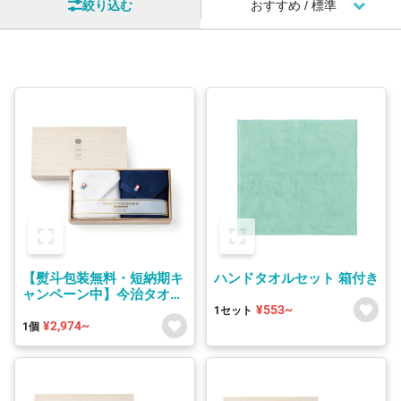
絞り込む
【熨斗包装無料・短納期キ
ハンドタオルセット 箱付き
ャンペーン中】今治タオル
¥553~
セット(フェイスタオル×2
1セット
¥2,974~
白・紺) 木箱付き
1個