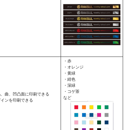
・赤
・オレンジ
・黄緑
・紺色
・深緑
・コゲ茶
品、曲、凹凸面に印刷できる
など
ザインを印刷できる