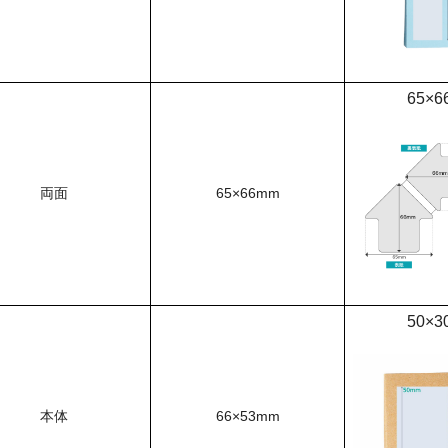
65×6
両面
65×66mm
50×3
本体
66×53mm