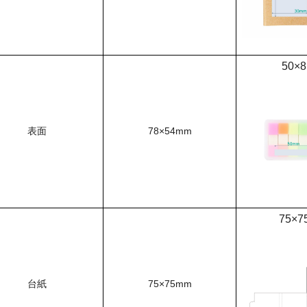
50×
表面
78×54mm
75×7
台紙
75×75mm