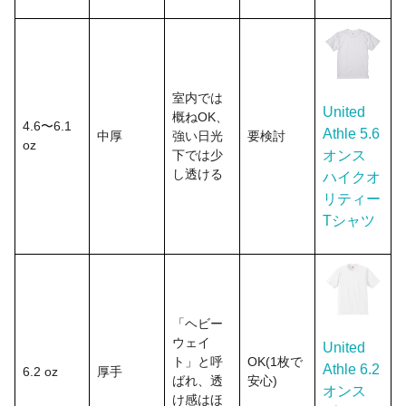
室内では
United
概ねOK、
4.6〜6.1
Athle 5.6
中厚
強い日光
要検討
oz
下では少
オンス
し透ける
ハイクオ
リティー
Tシャツ
「ヘビー
ウェイ
United
ト」と呼
OK(1枚で
Athle 6.2
6.2 oz
厚手
ばれ、透
安心)
オンス
け感はほ