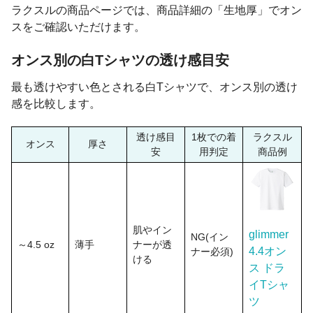
ラクスルの商品ページでは、商品詳細の「生地厚」でオン
スをご確認いただけます。
オンス別の白Tシャツの透け感目安
最も透けやすい色とされる白Tシャツで、オンス別の透け
感を比較します。
透け感目
1枚での着
ラクスル
オンス
厚さ
安
用判定
商品例
肌やイン
glimmer
NG(イン
～4.5 oz
薄手
ナーが透
4.4オン
ナー必須)
ける
ス ドラ
イTシャ
ツ