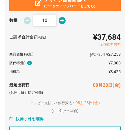
デザイン編集画面へ
(データのアップロードもこちら)
150 個
¥562
¥7,700
¥92,110
160 個
¥553
¥7,700
¥96,255
数量
170 個
¥543
¥7,700
¥100,127
¥37,684
ご請求合計金額
(税込)
180 個
¥538
¥7,700
¥104,698
全国送料無料
190 個
¥530
¥7,700
¥108,489
¥27,259
商品価格
(税別)
@¥2,725.9
200 個
¥524
¥7,700
¥112,508
¥7,000
版代
(税別)
500 個
¥502
¥7,700
¥259,160
¥3,425
消費税
1000 個
¥488
¥7,700
¥496,265
08月28日(金)
最短出荷日
(お届け日も指定可能)
08月28日(金)
コンビニ支払い / 銀行振込：
(
にご注文の場合)
お届け日を確認