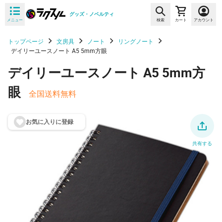
グッズ・ノベルティ
メニュー
検索
カート
アカウント
トップページ
文房具
ノート
リングノート
デイリーユースノート A5 5mm方眼
デイリーユースノート A5 5mm方
眼
全国送料無料
お気に入りに登
録
共有する