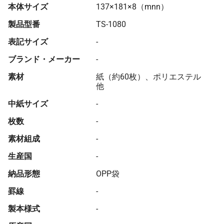
本体サイズ
137×181×8（mnn）
製品型番
TS-1080
表記サイズ
-
ブランド・メーカー
-
素材
紙（約60枚）、ポリエステル
他
中紙サイズ
-
枚数
-
素材組成
-
生産国
-
納品形態
OPP袋
罫線
-
製本様式
-