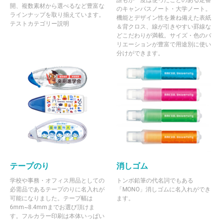
誰もが一度は使ったことのある定番
開、複数素材から選べるなど豊富な
のキャンパスノート・大学ノート。
ラインナップを取り揃えています。
機能とデザイン性を兼ね備えた表紙
テストカテゴリー説明
＆背クロス、線が引きやすい罫線な
どこだわりが満載。サイズ・色のバ
リエーションが豊富で用途別に使い
分けができます。
テープのり
消しゴム
学校や事務・オフィス用品としての
トンボ鉛筆の代名詞でもある
必需品であるテープのりに名入れが
「MONO」消しゴムに名入れができ
可能になりました。テープ幅は
ます。
6mm~8.4mmまでお選び頂けま
す。フルカラー印刷は本体いっぱい