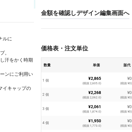
金額を確認しデザイン編集画面へ
ナルに
価格表・注文単位
プ。
し汗をかく時期
数量
単価
版代
ーンにご利用い
¥2,865
¥0
1 個
(税抜 2,605.0)
(税抜 ¥0)
マイキャップの
¥2,268
¥0
2 個
(税抜 2,062.0)
(税抜 ¥0)
¥2,061
¥0
3 個
(税抜 1,874.0)
(税抜 ¥0)
¥1,950
¥0
4 個
(税抜 1,773.0)
(税抜 ¥0)