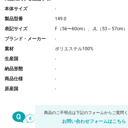
本体サイズ
-
製品型番
149.0
表記サイズ
F（56〜60cm）、JL（53～57cm）
ブランド・メーカー
-
素材
ポリエステル100%
生産国
-
納品形態
-
商品仕様
-
原産国
-
商品のご不明点は下記のフォームからご質問
お問い合わせフォームはこちら