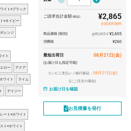
ワイト×ブラック
¥2,865
ご請求合計金額
(税込)
ト×ネイビー
全国送料無料
オレンジ
¥2,605
商品価格
(税別)
@¥2,605.0
¥260
消費税
08月21日(金)
最短出荷日
ワイト
(お届け日も指定可能)
エロー
アクア
08月21日(金)
コンビニ支払い / 銀行振込：
×ホワイト
ライム
(
にご注文の場合)
お届け日を確認
ト
デイジー
お見積書を発行
レート×ホワイト
スト×ホワイト