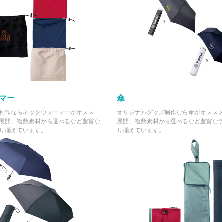
¥1,100
¥0
1000 個
(税抜 1,000.0)
(税抜 ¥0)
マー
傘
制作ならネックウォーマーがオスス
オリジナルグッズ制作なら傘がオスス
展開、複数素材から選べるなど豊富な
展開、複数素材から選べるなど豊富な
り揃えています。
り揃えています。