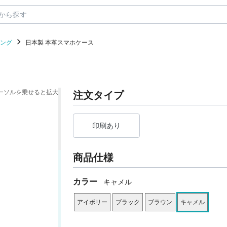
リング
日本製 本革スマホケース
ーソルを乗せると拡大
注文タイプ
印刷あり
商品仕様
カラー
キャメル
アイボリー
ブラック
ブラウン
キャメル