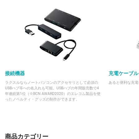
接続機器
充電ケーブル
ラクスルならノートパソコンのアクセサリとして必須の
あると便利な充電
USBハブ等への名入れも可能。USBハブの年間販売数で4
年連続第1位（※BCN AWARD2020）のエレコム製品を使
ったノベルティ・グッズの制作ができます。
商品カテゴリー