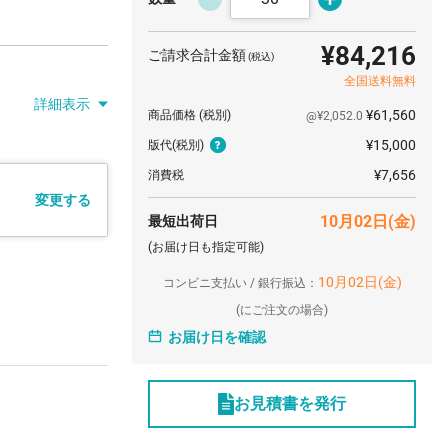
¥84,216
ご請求合計金額
(税込)
全国送料無料
詳細表示
¥61,560
商品価格
(税別)
@¥2,052.0
¥15,000
版代
(税別)
¥7,656
消費税
変更する
10月02日(金)
最短出荷日
(お届け日も指定可能)
10月02日(金)
コンビニ支払い / 銀行振込：
(
にご注文の場合)
お届け日を確認
お見積書を発行