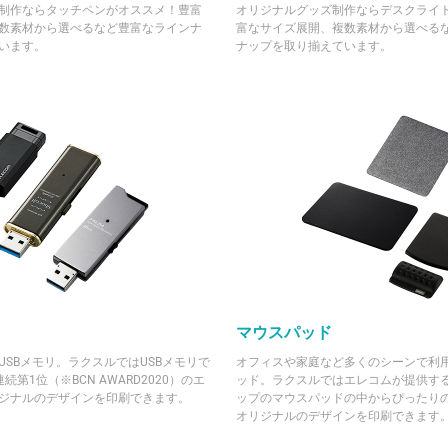
制作ならタッチペンがオススメ！豊富
オリジナルグッズ制作ならデスクライ
数素材から選べるなど豊富なラインナ
富なサイズ展開、複数素材から選べる
います。
ナップを取り揃えています。
マウスパッド
USBメモリ。ラクスルではUSBメモリで
オフィスや家庭など多くのシーンで利
第1位（※BCN AWARD2020）のエ
ッド。ラクスルではエレコムが提供す
ジナルのデザインを印刷できます。
ップのマウスパッドの中からぴったり
オリジナルのデザインを印刷できます