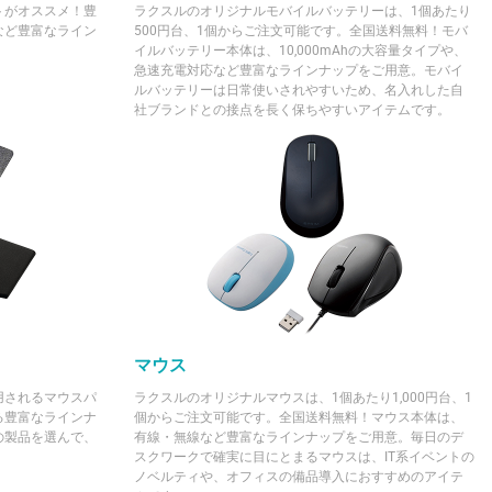
トがオススメ！豊
ラクスルのオリジナルモバイルバッテリーは、1個あたり
など豊富なライン
500円台、1個からご注文可能です。全国送料無料！モバ
イルバッテリー本体は、10,000mAhの大容量タイプや、
急速充電対応など豊富なラインナップをご用意。モバイ
ルバッテリーは日常使いされやすいため、名入れした自
社ブランドとの接点を長く保ちやすいアイテムです。
マウス
用されるマウスパ
ラクスルのオリジナルマウスは、1個あたり1,000円台、1
る豊富なラインナ
個からご注文可能です。全国送料無料！マウス本体は、
の製品を選んで、
有線・無線など豊富なラインナップをご用意。毎日のデ
。
スクワークで確実に目にとまるマウスは、IT系イベントの
ノベルティや、オフィスの備品導入におすすめのアイテ