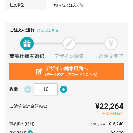
注文単位
10個単位で注文可能
80 個
¥386
¥5,500
¥36,388
90 個
¥346
¥5,500
¥36,685
100 個
¥314
¥5,500
¥36,960
ご注文の流れ
詳細はこちら
500 個
¥292
¥5,500
¥151,800
1000 個
¥286
¥5,500
¥291,500
デザイン編集画面へ
(データのアップロードもこちら)
数量
¥22,264
ご請求合計金額
(税込)
全国送料無料
¥15,240
商品価格
(税別)
@¥1,524.0
¥5,000
版代
(税別)