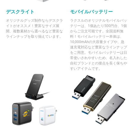
デスクライト
モバイルバッテリー
オリジナルグッズ制作ならデスクラ
ラクスルのオリジナルモバイルバッ
イトがオススメ！豊富なサイズ展
テリーは、1個あたり500円台、1個
開、複数素材から選べるなど豊富な
からご注文可能です。全国送料無
ラインナップを取り揃えています。
料！モバイルバッテリー本体は、
10,000mAhの大容量タイプや、急
速充電対応など豊富なラインナップ
をご用意。モバイルバッテリーは日
常使いされやすいため、名入れした
自社ブランドとの接点を長く保ちや
すいアイテムです。