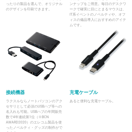
ったりの製品を選んで、オリジナル
ンナップをご用意。毎日のデスクワ
のデザインを印刷できます。
ークで確実に目にとまるマウスは、
IT系イベントのノベルティや、オフ
ィスの備品導入におすすめのアイテ
ムです。
接続機器
充電ケーブル
ラクスルならノートパソコンのアク
あると便利な充電ケーブル。
セサリとして必須のUSBハブ等への
名入れも可能。USBハブの年間販売
数で4年連続第1位（※BCN
AWARD2020）のエレコム製品を使
ったノベルティ・グッズの制作がで