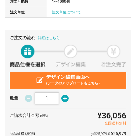
注文可能数
1〜1000個
20 個
¥1,534
¥7,480
¥38,170
注文単位
注文単位について
30 個
¥1,060
¥7,480
¥39,292
50 個
¥679
¥7,480
¥41,470
100 個
¥396
¥7,480
¥47,080
ご注文の流れ
詳細はこちら
200 個
¥245
¥7,480
¥56,540
300 個
¥234
¥7,480
¥77,770
500 個
¥220
¥7,480
¥117,480
1000 個
デザイン編集画面へ
¥213
¥7,480
¥220,880
(データのアップロードもこちら)
数量
¥36,056
ご請求合計金額
(税込)
全国送料無料
¥25,979
商品価格
(税別)
@¥25,979.0