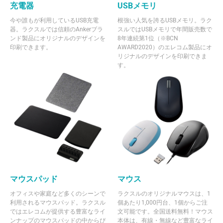
充電器
USBメモリ
今や誰もが利用しているUSB充電
根強い人気を誇るUSBメモリ。ラク
器。ラクスルでは信頼のAnkerブラ
スルではUSBメモリで年間販売数で
ンド製品にオリジナルのデザインを
8年連続第1位（※BCN
印刷できます。
AWARD2020）のエレコム製品にオ
リジナルのデザインを印刷できま
す。
マウスパッド
マウス
オフィスや家庭など多くのシーンで
ラクスルのオリジナルマウスは、1
利用されるマウスパッド。ラクスル
個あたり1,000円台、1個からご注
ではエレコムが提供する豊富なライ
文可能です。全国送料無料！マウス
ンナップのマウスパッドの中からぴ
本体は、有線・無線など豊富なライ