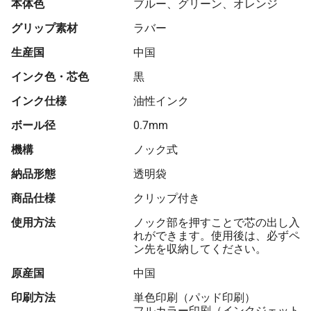
本体色
ブルー、グリーン、オレンジ
グリップ素材
ラバー
生産国
中国
インク色・芯色
黒
インク仕様
油性インク
ボール径
0.7mm
機構
ノック式
納品形態
透明袋
商品仕様
クリップ付き
使用方法
ノック部を押すことで芯の出し入
れができます。使用後は、必ずペ
ン先を収納してください。
原産国
中国
印刷方法
単色印刷（パッド印刷）
フルカラー印刷（インクジェット