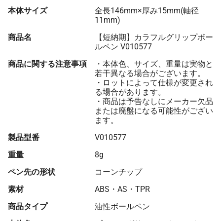
本体サイズ
全長146mm×厚み15mm(軸径
11mm)
商品名
【短納期】カラフルグリップボー
ルペン V010577
商品に関する注意事項
・本体色、サイズ、重量は実物と
若干異なる場合がございます。
・ロットによって仕様が変更され
る場合があります。
・商品は予告なしにメーカー欠品
または廃盤になる可能性がござい
ます。
製品型番
V010577
重量
8g
ペン先の形状
コーンチップ
素材
ABS・AS・TPR
商品タイプ
油性ボールペン