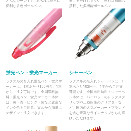
どんなシーンでも1本あれば非常に
書けるだけじゃない、便利な機能も
便利な多色ボールペン。
搭載した多機能ボールペン。
蛍光ペン・蛍光マーカー
シャーペン
ラクスルの名入れ蛍光ペン・蛍光マ
ラクスルの名入れシャーペンは、1
ーカーは、1本あたり100円台、1本
本あたり102円～、1本からご注文
からご注文可能です。全国送料無
可能です。全国送料無料！シャーペ
料！蛍光ペン・蛍光マーカー本体
ン本体は、パイロットのレックスグ
は、黄・青・ピンク・紫など豊富な
リップや三菱鉛筆のクリフターな
インク色をご用意。Webから簡単に
ど、国内の人気メーカー・ブランド
デザイン・注文できます。
を含む豊富なラインナップからお選
びいただけます。