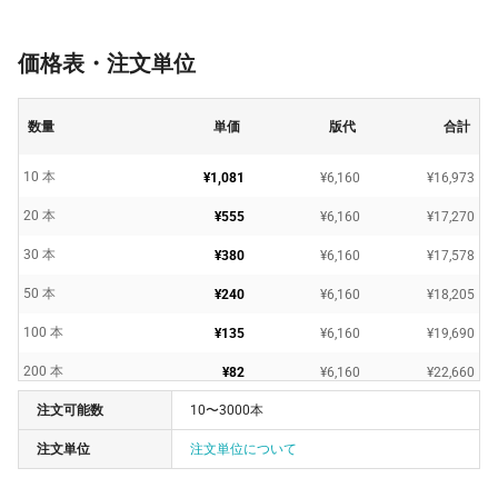
価格表・注文単位
数量
単価
版代
合計
10 本
¥1,081
¥6,160
¥16,973
20 本
¥555
¥6,160
¥17,270
30 本
¥380
¥6,160
¥17,578
50 本
¥240
¥6,160
¥18,205
100 本
¥135
¥6,160
¥19,690
200 本
¥82
¥6,160
¥22,660
注文可能数
10〜3000本
300 本
¥71
¥6,160
¥27,610
注文単位
注文単位について
500 本
¥64
¥6,160
¥38,610
1000 本
¥59
¥6,160
¥65,560