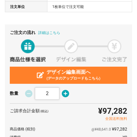
注文単位
1枚単位で注文可能
40 枚
¥41,162
¥0
¥1,646,480
50 枚
¥41,055
¥0
¥2,052,750
60 枚
¥41,007
¥0
¥2,460,420
ご注文の流れ
詳細はこちら
70 枚
¥40,965
¥0
¥2,867,550
80 枚
¥40,928
¥0
¥3,274,240
90 枚
¥40,896
¥0
¥3,680,640
100 枚
デザイン編集画面へ
¥40,865
¥0
¥4,086,500
(データのアップロードもこちら)
200 枚
¥40,711
¥0
¥8,142,200
300 枚
¥40,684
¥0
¥12,205,200
数量
400 枚
¥40,665
¥0
¥16,266,000
¥97,282
ご請求合計金額
(税込)
500 枚
¥40,652
¥0
¥20,326,000
全国送料無料
600 枚
¥40,639
¥0
¥24,383,400
¥97,282
商品価格
(税別)
@¥48,641.0
700 枚
¥40,635
¥0
¥28,444,500