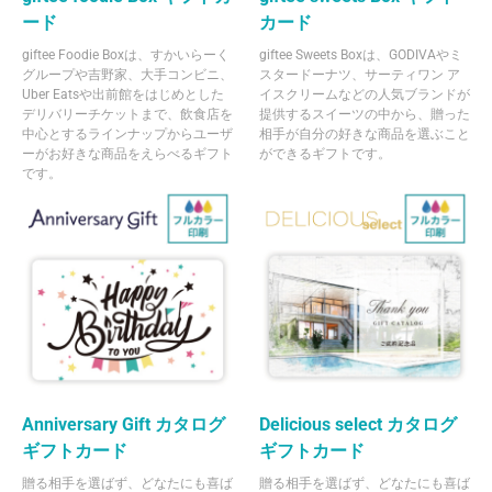
ード
カード
giftee Foodie Boxは、すかいらーく
giftee Sweets Boxは、GODIVAやミ
グループや吉野家、大手コンビニ、
スタードーナツ、サーティワン ア
Uber Eatsや出前館をはじめとした
イスクリームなどの人気ブランドが
デリバリーチケットまで、飲食店を
提供するスイーツの中から、贈った
中心とするラインナップからユーザ
相手が自分の好きな商品を選ぶこと
ーがお好きな商品をえらべるギフト
ができるギフトです。
です。
Anniversary Gift カタログ
Delicious select カタログ
ギフトカード
ギフトカード
贈る相手を選ばず、どなたにも喜ば
贈る相手を選ばず、どなたにも喜ば