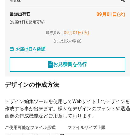
¥0
消費税
800 枚
¥40,630
¥0
¥32,504,000
09月01日(火)
最短出荷日
900 枚
¥40,624
¥0
¥36,561,600
(お届け日も指定可能)
1000 枚
¥40,622
¥0
¥40,622,000
09月01日(火)
銀行振込：
2000 枚
¥40,600
¥0
¥81,200,000
(
にご注文の場合)
お届け日を確認
3000 枚
¥40,597
¥0
¥121,791,000
5000 枚
¥40,594
¥0
¥202,970,000
お見積書を発行
デザインの作成方法
デザイン編集ツールを使用してWebサイト上でデザインを
作成する事が出来ます。様々なデザインのフォントや透過
画像の作成機能などご用意しております。
ご使用可能なファイル形式
ファイルサイズ上限