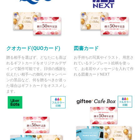
クオカード(QUOカード)
図書カード
贈る相手を選ばず、どなたにも喜ば
お手持ちの写真やイラスト、用意さ
れるギフトカードをオリジナルデザ
れているテンプレート絵柄を使っ
インで製作可能です。日頃の感謝を
て、お名前やメッセージを入れて作
伝えたい相手への御礼やキャンペー
れる図書カードNEXT
ンの景品など、何を贈るべきか迷っ
た場合はギフトカードをオススメし
ます。