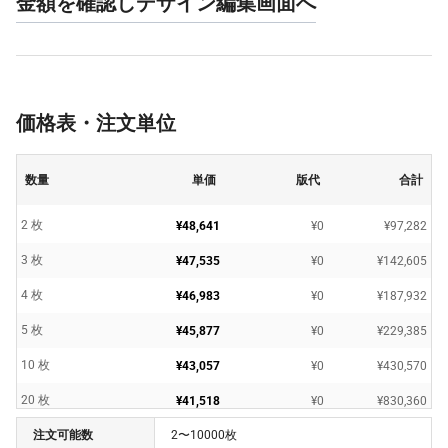
金額を確認しデザイン編集画面へ
価格表・注文単位
数量
単価
版代
合計
2 枚
¥48,641
¥0
¥97,282
3 枚
¥47,535
¥0
¥142,605
4 枚
¥46,983
¥0
¥187,932
5 枚
¥45,877
¥0
¥229,385
10 枚
¥43,057
¥0
¥430,570
20 枚
¥41,518
¥0
¥830,360
注文可能数
2〜10000枚
30 枚
¥41,279
¥0
¥1,238,370