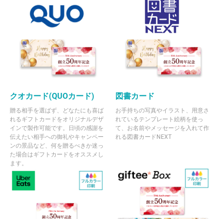
クオカード(QUOカード)
図書カード
贈る相手を選ばず、どなたにも喜ば
お手持ちの写真やイラスト、用意さ
れるギフトカードをオリジナルデザ
れているテンプレート絵柄を使っ
インで製作可能です。日頃の感謝を
て、お名前やメッセージを入れて作
伝えたい相手への御礼やキャンペー
れる図書カードNEXT
ンの景品など、何を贈るべきか迷っ
た場合はギフトカードをオススメし
ます。