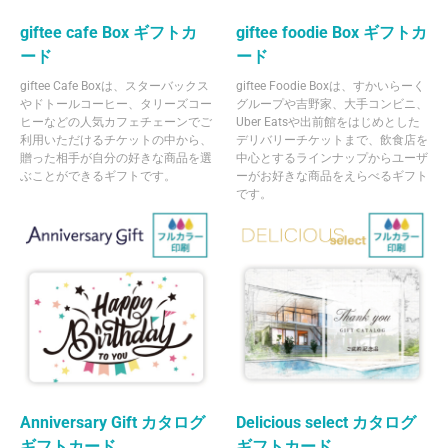
giftee cafe Box ギフトカ
giftee foodie Box ギフトカ
ード
ード
giftee Cafe Boxは、スターバックス
giftee Foodie Boxは、すかいらーく
やドトールコーヒー、タリーズコー
グループや吉野家、大手コンビニ、
ヒーなどの人気カフェチェーンでご
Uber Eatsや出前館をはじめとした
利用いただけるチケットの中から、
デリバリーチケットまで、飲食店を
贈った相手が自分の好きな商品を選
中心とするラインナップからユーザ
ぶことができるギフトです。
ーがお好きな商品をえらべるギフト
です。
Anniversary Gift カタログ
Delicious select カタログ
ギフトカード
ギフトカード