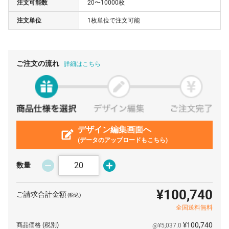
注文可能数
20〜10000枚
80 枚
¥4,447
¥0
¥355,760
注文単位
1枚単位で注文可能
90 枚
¥4,416
¥0
¥397,440
100 枚
¥4,384
¥0
¥438,400
200 枚
¥4,229
¥0
¥845,800
ご注文の流れ
詳細はこちら
300 枚
¥4,204
¥0
¥1,261,200
400 枚
¥4,184
¥0
¥1,673,600
500 枚
¥4,172
¥0
¥2,086,000
600 枚
デザイン編集画面へ
¥4,159
¥0
¥2,495,400
(データのアップロードもこちら)
700 枚
¥4,155
¥0
¥2,908,500
800 枚
¥4,150
¥0
¥3,320,000
数量
900 枚
¥4,143
¥0
¥3,728,700
¥100,740
ご請求合計金額
(税込)
1000 枚
¥4,141
¥0
¥4,141,000
全国送料無料
2000 枚
¥4,118
¥0
¥8,236,000
¥100,740
商品価格
(税別)
@¥5,037.0