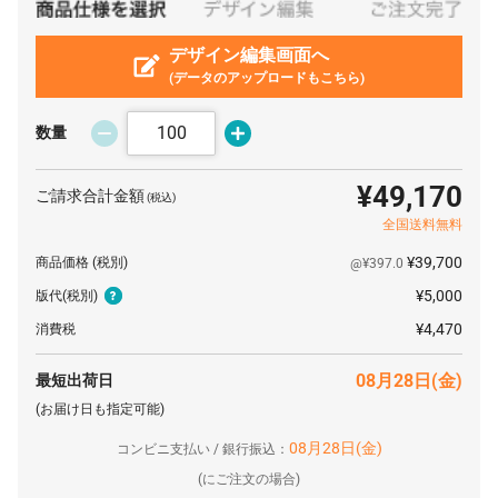
2500 本
¥378
¥5,500
¥951,500
3000 本
デザイン編集画面へ
¥378
¥5,500
¥1,140,700
(データのアップロードもこちら)
数量
¥49,170
ご請求合計金額
(税込)
全国送料無料
¥39,700
商品価格
(税別)
@¥397.0
¥5,000
版代
(税別)
¥4,470
消費税
08月28日(金)
最短出荷日
(お届け日も指定可能)
08月28日(金)
コンビニ支払い / 銀行振込：
(
にご注文の場合)