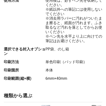
使用方法
使用後は、必ずペン先を収納して
ください。
※紙以外への筆記には使用しない
でください
※消去用ラバーに汚れがついたま
ま擦ると、紙面が汚れます。ふき
取るなど汚れを落としてからお使
いください
※ペン先を水平より上に向けての
筆記はお避けください。
選択できる封入オプショ
PP袋、のし箱
ン
印刷方法
単色印刷（パッド印刷）
印刷箇所
本体
印刷範囲(縦×横)
6mm×40mm
種類から選ぶ