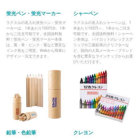
蛍光ペン・蛍光マーカー
シャーペン
ラクスルの名入れ蛍光ペン・蛍光マ
ラクスルの名入れシャーペンは、1
ーカーは、1本あたり100円台、1本
本あたり102円～、1本からご注文
からご注文可能です。全国送料無
可能です。全国送料無料！シャーペ
料！蛍光ペン・蛍光マーカー本体
ン本体は、パイロットのレックスグ
は、黄・青・ピンク・紫など豊富な
リップや三菱鉛筆のクリフターな
インク色をご用意。Webから簡単に
ど、国内の人気メーカー・ブランド
デザイン・注文できます。
を含む豊富なラインナップからお選
びいただけます。
鉛筆・色鉛筆
クレヨン