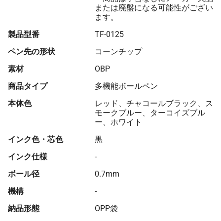
660 本
¥146
¥3,300
¥100,213
または廃盤になる可能性がござい
ます。
670 本
¥145
¥3,300
¥101,054
製品型番
TF-0125
680 本
¥145
¥3,300
¥102,394
ペン先の形状
コーンチップ
690 本
¥143
¥3,300
¥102,356
素材
OBP
700 本
¥142
¥3,300
¥103,199
商品タイプ
多機能ボールペン
710 本
¥142
¥3,300
¥104,548
本体色
レッド、チャコールブラック、ス
720 本
¥140
¥3,300
¥104,461
モークブルー、ターコイズブル
ー、ホワイト
730 本
¥139
¥3,300
¥105,304
インク色・芯色
黒
740 本
¥139
¥3,300
¥106,661
インク仕様
-
750 本
¥138
¥3,300
¥107,505
ボール径
0.7mm
760 本
¥138
¥3,300
¥108,351
機構
-
770 本
¥138
¥3,300
¥109,733
納品形態
OPP袋
780 本
¥137
¥3,300
¥110,592