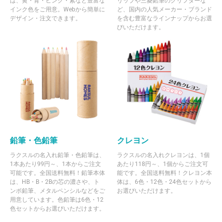
は、黄・青・ピンク・紫など豊富な
リップや三菱鉛筆のクリフターな
インク色をご用意。Webから簡単に
ど、国内の人気メーカー・ブランド
デザイン・注文できます。
を含む豊富なラインナップからお選
びいただけます。
鉛筆・色鉛筆
クレヨン
ラクスルの名入れ鉛筆・色鉛筆は、
ラクスルの名入れクレヨンは、1個
1本あたり99円～、1本からご注文
あたり118円～、1個からご注文可
可能です。全国送料無料！鉛筆本体
能です。全国送料無料！クレヨン本
は、HB・B・2Bの芯の濃さや、ト
体は、6色・12色・24色セットから
ンボ鉛筆、メタルペンシルなどをご
お選びいただけます。
用意しています。色鉛筆は6色・12
色セットからお選びいただけます。