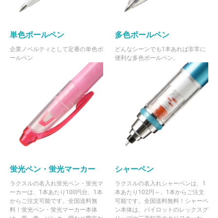
920 本
¥127
¥3,300
¥120,914
930 本
¥126
¥3,300
¥121,200
単色ボールペン
多色ボールペン
940 本
¥126
¥3,300
¥122,034
企業ノベルティとして定番の単色ボ
どんなシーンでも1本あれば非常に
ールペン
便利な多色ボールペン。
950 本
¥125
¥3,300
¥122,868
960 本
¥125
¥3,300
¥123,704
970 本
¥124
¥3,300
¥124,532
980 本
¥124
¥3,300
¥125,781
990 本
¥124
¥3,300
¥126,868
1000 本
¥124
¥3,300
¥127,710
2000 本
¥116
¥3,300
¥236,412
蛍光ペン・蛍光マーカー
シャーペン
ラクスルの名入れ蛍光ペン・蛍光マ
ラクスルの名入れシャーペンは、1
ーカーは、1本あたり100円台、1本
本あたり102円～、1本からご注文
からご注文可能です。全国送料無
可能です。全国送料無料！シャーペ
料！蛍光ペン・蛍光マーカー本体
ン本体は、パイロットのレックスグ