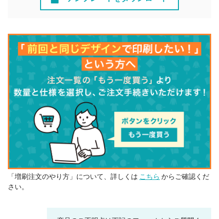
410 本
¥185
¥3,300
¥79,360
420 本
¥182
¥3,300
¥79,968
430 本
¥181
¥3,300
¥81,131
440 本
¥178
¥3,300
¥81,726
450 本
¥176
¥3,300
¥82,905
460 本
¥174
¥3,300
¥83,490
470 本
¥173
¥3,300
¥84,691
480 本
¥170
¥3,300
¥84,912
490 本
¥169
¥3,300
¥86,111
500 本
¥166
¥3,300
¥86,674
「増刷注文のやり方」について、詳しくは
こちら
からご確認くだ
510 本
¥165
¥3,300
¥87,892
さい。
520 本
¥164
¥3,300
¥88,744
530 本
¥162
¥3,300
¥89,292