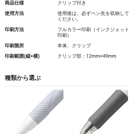
商品仕様
クリップ付き
790 本
¥135
¥3,300
¥110,421
使用方法
使用後は、必ずペン先を収納して
800 本
¥134
¥3,300
¥111,267
ください。
810 本
¥134
¥3,300
¥112,615
印刷方法
フルカラー印刷（インクジェット
印刷）
820 本
¥134
¥3,300
¥113,514
印刷箇所
本体、クリップ
830 本
¥133
¥3,300
¥114,357
印刷範囲(縦×横)
クリップ部：12mm×49mm
840 本
¥133
¥3,300
¥115,694
850 本
¥133
¥3,300
¥116,649
種類から選ぶ
860 本
¥132
¥3,300
¥117,500
870 本
¥130
¥3,300
¥117,240
880 本
¥130
¥3,300
¥118,549
890 本
¥130
¥3,300
¥119,545
900 本
¥130
¥3,300
¥120,387
910 本
¥129
¥3,300
¥121,237