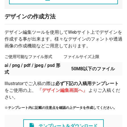
280 本
¥233
¥3,300
¥68,608
デザインの作成方法
290 本
¥226
¥3,300
¥69,121
300 本
¥222
¥3,300
¥70,022
デザイン編集ツールを使用してWebサイト上でデザインを
310 本
¥218
¥3,300
¥70,923
作成する事が出来ます。様々なデザインのフォントや透過
320 本
画像の作成機能などご用意しております。
¥214
¥3,300
¥71,826
330 本
¥209
¥3,300
¥72,487
ご使用可能なファイル形式
ファイルサイズ上限
ai / png / pdf / jpeg / psd 形
340 本
¥207
¥3,300
¥73,843
50MB以下のファイル
式
350 本
¥202
¥3,300
¥74,297
Illustratorでご入稿の際は
必ず下記の入稿用テンプレート
360 本
¥200
¥3,300
¥75,414
をご使用の上、
「デザイン編集画面へ」
よりご入稿くだ
370 本
¥196
¥3,300
¥76,058
さい。
380 本
¥193
¥3,300
¥76,972
※
テンプレート内に記載の注意点を確認の上データを作成してください。
390 本
¥190
¥3,300
¥77,598
400 本
¥187
¥3,300
¥78,214
テンプレートをダウンロード