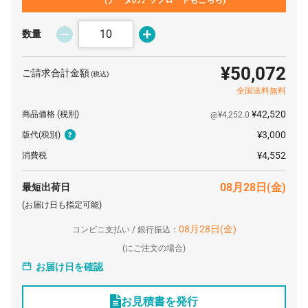
150 本
¥375
¥3,300
¥59,632
160 本
¥356
¥3,300
¥60,388
数量
170 本
¥341
¥3,300
¥61,363
¥50,072
ご請求合計金額
(税込)
180 本
¥327
¥3,300
¥62,192
全国送料無料
190 本
¥313
¥3,300
¥62,851
¥42,520
商品価格
(税別)
@¥4,252.0
200 本
¥292
¥3,300
¥61,839
¥3,000
版代
(税別)
210 本
¥283
¥3,300
¥62,774
¥4,552
消費税
220 本
¥274
¥3,300
¥63,717
08月28日(金)
最短出荷日
230 本
¥265
¥3,300
¥64,353
(お届け日も指定可能)
240 本
¥258
¥3,300
¥65,436
08月28日(金)
コンビニ支払い / 銀行振込：
(
にご注文の場合)
250 本
¥251
¥3,300
¥66,200
お届け日を確認
260 本
¥243
¥3,300
¥66,602
270 本
¥239
¥3,300
¥67,861
お見積書を発行