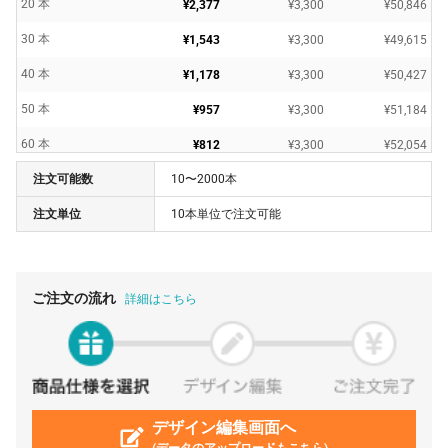
20 本
¥2,377
¥3,300
¥50,846
30 本
¥1,543
¥3,300
¥49,615
40 本
¥1,178
¥3,300
¥50,427
50 本
¥957
¥3,300
¥51,184
60 本
¥812
¥3,300
¥52,054
注文可能数
10〜2000本
70 本
¥712
¥3,300
¥53,205
注文単位
10本単位で注文可能
80 本
¥634
¥3,300
¥54,090
90 本
¥571
¥3,300
¥54,770
100 本
¥524
¥3,300
¥55,792
ご注文の流れ
詳細はこちら
110 本
¥484
¥3,300
¥56,592
120 本
¥450
¥3,300
¥57,325
130 本
¥420
¥3,300
¥57,979
140 本
デザイン編集画面へ
¥396
¥3,300
¥58,810
(データのアップロードもこちら)