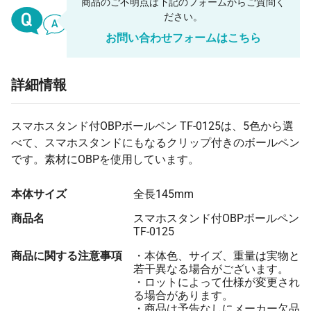
商品のご不明点は下記のフォームからご質問く
ださい。
540 本
¥161
¥3,300
¥90,534
お問い合わせフォームはこちら
550 本
¥160
¥3,300
¥91,381
560 本
¥158
¥3,300
¥91,911
詳細情報
570 本
¥156
¥3,300
¥92,759
580 本
¥155
¥3,300
¥93,276
スマホスタンド付OBPボールペン TF-0125は、5色から選
べて、スマホスタンドにもなるクリップ付きのボールペン
590 本
¥153
¥3,300
¥94,120
です。素材にOBPを使用しています。
600 本
¥153
¥3,300
¥95,396
本体サイズ
全長145mm
610 本
¥152
¥3,300
¥96,246
商品名
スマホスタンド付OBPボールペン
620 本
¥150
¥3,300
¥96,740
TF-0125
630 本
¥149
¥3,300
¥97,582
商品に関する注意事項
・本体色、サイズ、重量は実物と
640 本
¥148
¥3,300
¥98,058
若干異なる場合がございます。
・ロットによって仕様が変更され
650 本
¥147
¥3,300
¥98,902
る場合があります。
・商品は予告なしにメーカー欠品