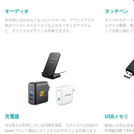
オーディオ
タッチペン
外出時に欠かせなくなったイヤホンや、アウトドアで人
オリジナルグッズ
気のワイヤレススピーカーなどのオーディオアイテム
なサイズ展開、複
に、オリジナルデザインを印刷できます。
ップを取り揃えて
充電器
USBメモリ
今や誰もが利用しているUSB充電器。ラクスルでは信頼の
根強い人気を誇る
Ankerブランド製品にオリジナルのデザインを印刷できま
年間販売数で8年連続