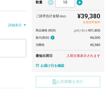
数量
¥39,380
ご請求合計金額
(税込)
全国送料無料
詳細表示
¥31,800
商品価格
(税別)
@¥3,180.0
¥4,000
版代
(税別)
¥3,580
消費税
最短出荷日
入荷次第表示されます
お届け日を確認
お見積書を発行