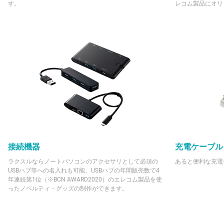
す。
レコム製品にオリ
接続機器
充電ケーブル
ラクスルならノートパソコンのアクセサリとして必須の
あると便利な充電
USBハブ等への名入れも可能。USBハブの年間販売数で4
年連続第1位（※BCN AWARD2020）のエレコム製品を使
ったノベルティ・グッズの制作ができます。