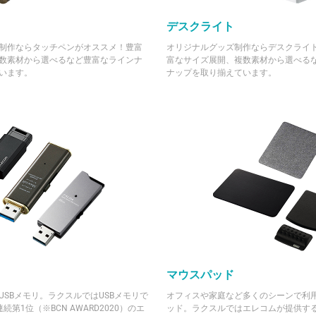
デスクライト
制作ならタッチペンがオススメ！豊富
オリジナルグッズ制作ならデスクライ
数素材から選べるなど豊富なラインナ
富なサイズ展開、複数素材から選べる
います。
ナップを取り揃えています。
マウスパッド
USBメモリ。ラクスルではUSBメモリで
オフィスや家庭など多くのシーンで利
第1位（※BCN AWARD2020）のエ
ッド。ラクスルではエレコムが提供す