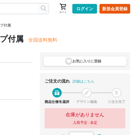
ログイン
新規会員登録
カート
ップ付属
ップ付属
全国送料無料
お気に入りに登
録
ご注文の流れ
詳細はこちら
在庫がありません
入荷予定 :
未定