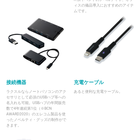
ィスの備品導入におすすめのアイテ
ムです。
接続機器
充電ケーブル
ラクスルならノートパソコンのアク
あると便利な充電ケーブル。
セサリとして必須のUSBハブ等への
名入れも可能。USBハブの年間販売
数で4年連続第1位（※BCN
AWARD2020）のエレコム製品を使
ったノベルティ・グッズの制作がで
きます。