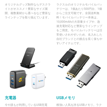
オリジナルグッズ制作ならデスクラ
ラクスルのオリジナルモバイルバッ
イトがオススメ！豊富なサイズ展
テリーは、1個あたり500円台、1個
開、複数素材から選べるなど豊富な
からご注文可能です。全国送料無
ラインナップを取り揃えています。
料！モバイルバッテリー本体は、
10,000mAhの大容量タイプや、急
速充電対応など豊富なラインナップ
をご用意。モバイルバッテリーは日
常使いされやすいため、名入れした
自社ブランドとの接点を長く保ちや
すいアイテムです。
充電器
USBメモリ
今や誰もが利用しているUSB充電
根強い人気を誇るUSBメモリ。ラク