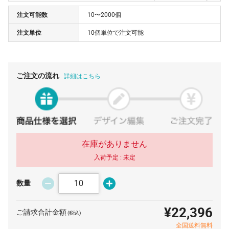
注文可能数
10〜2000個
70 個
¥453
¥5,500
¥37,224
注文単位
10個単位で注文可能
80 個
¥431
¥5,500
¥39,996
90 個
¥414
¥5,500
¥42,823
100 個
¥401
¥5,500
¥45,650
ご注文の流れ
詳細はこちら
500 個
¥370
¥5,500
¥190,850
1000 個
¥363
¥5,500
¥368,500
在庫がありません
入荷予定 :
未定
数量
¥22,396
ご請求合計金額
(税込)
全国送料無料