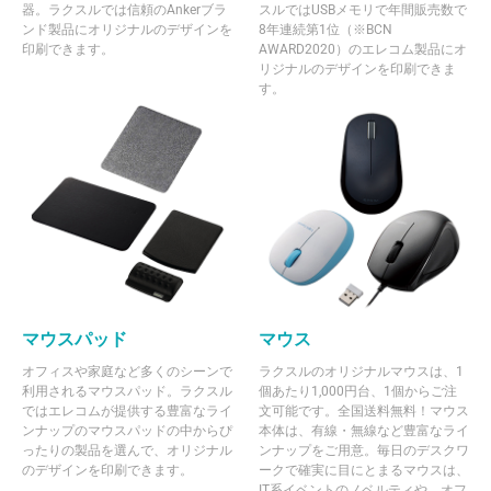
器。ラクスルでは信頼のAnkerブラ
スルではUSBメモリで年間販売数で
ンド製品にオリジナルのデザインを
8年連続第1位（※BCN
印刷できます。
AWARD2020）のエレコム製品にオ
リジナルのデザインを印刷できま
す。
マウスパッド
マウス
オフィスや家庭など多くのシーンで
ラクスルのオリジナルマウスは、1
利用されるマウスパッド。ラクスル
個あたり1,000円台、1個からご注
ではエレコムが提供する豊富なライ
文可能です。全国送料無料！マウス
ンナップのマウスパッドの中からぴ
本体は、有線・無線など豊富なライ
ったりの製品を選んで、オリジナル
ンナップをご用意。毎日のデスクワ
のデザインを印刷できます。
ークで確実に目にとまるマウスは、
IT系イベントのノベルティや、オフ