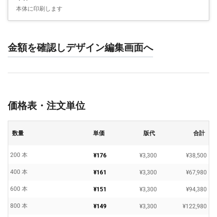
本体に印刷します
金額を確認しデザイン編集画面へ
価格表・注文単位
数量
単価
版代
合計
200 本
¥176
¥3,300
¥38,500
400 本
¥161
¥3,300
¥67,980
600 本
¥151
¥3,300
¥94,380
800 本
¥149
¥3,300
¥122,980