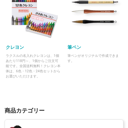
クレヨン
筆ペン
ラクスルの名入れクレヨンは、1個
筆ペンがオリジナルで作成できま
あたり118円～、1個からご注文可
す。
能です。全国送料無料！クレヨン本
体は、6色・12色・24色セットから
お選びいただけます。
商品カテゴリー