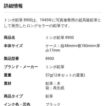
詳細情報
トンボ鉛筆 8900は、1945年に写真修整用の超高級鉛筆と
して発売したロングセラーの鉛筆です。
商品名
トンボ鉛筆 8900
本体サイズ
ケース：縦48mm×横180mm×厚
み17mm
製品型番
8900
ブランド・メーカー
トンボ鉛筆
重量
57g(12本セットの重量)
素材
鉛筆：木
箱：再生紙
商品タイプ
鉛筆
インク色・芯色
ブラック