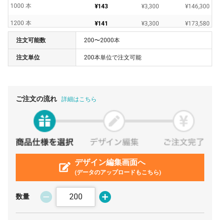
1000 本
¥143
¥3,300
¥146,300
1200 本
¥141
¥3,300
¥173,580
注文可能数
200〜2000本
1400 本
¥140
¥3,300
¥200,420
注文単位
200本単位で注文可能
1600 本
¥140
¥3,300
¥228,580
1800 本
¥140
¥3,300
¥256,740
2000 本
¥137
¥3,300
¥278,300
ご注文の流れ
詳細はこちら
デザイン編集画面へ
(データのアップロードもこちら)
数量