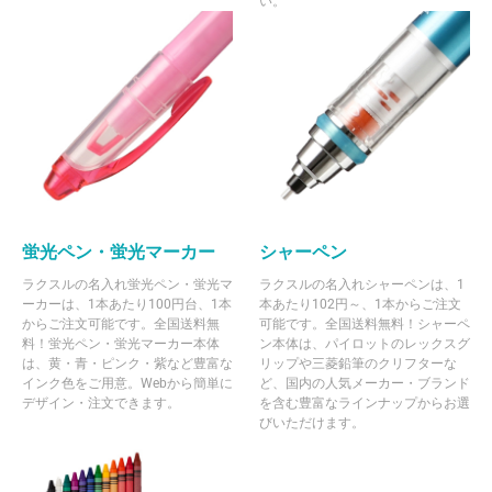
い。
蛍光ペン・蛍光マーカー
シャーペン
ラクスルの名入れ蛍光ペン・蛍光マ
ラクスルの名入れシャーペンは、1
ーカーは、1本あたり100円台、1本
本あたり102円～、1本からご注文
からご注文可能です。全国送料無
可能です。全国送料無料！シャーペ
料！蛍光ペン・蛍光マーカー本体
ン本体は、パイロットのレックスグ
は、黄・青・ピンク・紫など豊富な
リップや三菱鉛筆のクリフターな
インク色をご用意。Webから簡単に
ど、国内の人気メーカー・ブランド
デザイン・注文できます。
を含む豊富なラインナップからお選
びいただけます。