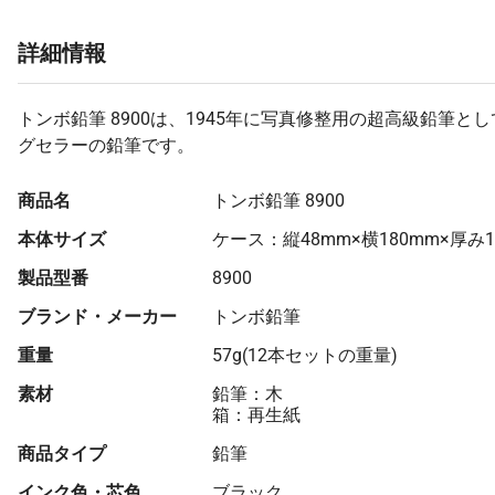
詳細情報
トンボ鉛筆 8900は、1945年に写真修整用の超高級鉛筆と
グセラーの鉛筆です。
商品名
トンボ鉛筆 8900
本体サイズ
ケース：縦48mm×横180mm×厚み1
製品型番
8900
ブランド・メーカー
トンボ鉛筆
重量
57g(12本セットの重量)
素材
鉛筆：木
箱：再生紙
商品タイプ
鉛筆
インク色・芯色
ブラック