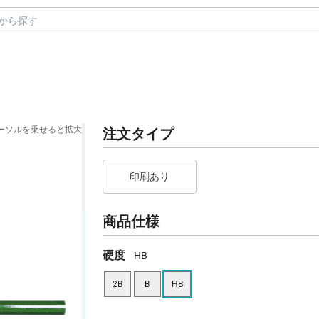
ーソルを乗せると拡大
注文タイプ
印刷あり
商品仕様
硬度
HB
2B
B
HB