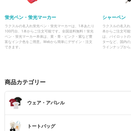
蛍光ペン・蛍光マーカー
シャーペン
ラクスルの名入れ蛍光ペン・蛍光マーカーは、1本あたり
ラクスルの名入れ
100円台、1本からご注文可能です。全国送料無料！蛍光
本からご注文可能
ペン・蛍光マーカー本体は、黄・青・ピンク・紫など豊
は、パイロットの
富なインク色をご用意。Webから簡単にデザイン・注文
ターなど、国内の
できます。
ラインナップから
商品カテゴリー
ウェア・アパレル
トートバッグ