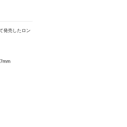
¥140
¥3,300
1800 本
(税抜 128.0)
(税抜 ¥3,000)
¥137
¥3,300
2000 本
(税抜 125.0)
(税抜 ¥3,000)
して発売したロン
7mm