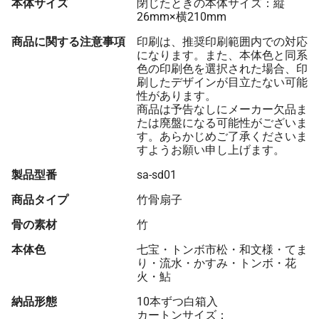
本体サイズ
閉じたときの本体サイズ：縦
26mm×横210mm
商品に関する注意事項
印刷は、推奨印刷範囲内での対応
になります。また、本体色と同系
色の印刷色を選択された場合、印
刷したデザインが目立たない可能
性があります。
商品は予告なしにメーカー欠品ま
たは廃盤になる可能性がございま
す。あらかじめご了承くださいま
すようお願い申し上げます。
製品型番
sa-sd01
商品タイプ
竹骨扇子
骨の素材
竹
本体色
七宝・トンボ市松・和文様・てま
り・流水・かすみ・トンボ・花
火・鮎
納品形態
10本ずつ白箱入
カートンサイズ：