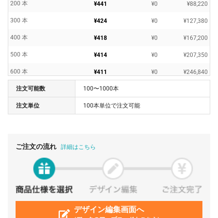
200 本
¥441
¥0
¥88,220
300 本
¥424
¥0
¥127,380
400 本
¥418
¥0
¥167,200
500 本
¥414
¥0
¥207,350
600 本
¥411
¥0
¥246,840
注文可能数
100〜1000本
700 本
¥408
¥0
¥285,670
注文単位
100本単位で注文可能
800 本
¥404
¥0
¥323,840
900 本
¥403
¥0
¥363,330
1000 本
¥402
¥0
¥402,600
ご注文の流れ
詳細はこちら
デザイン編集画面へ