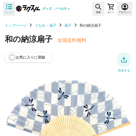
グッズ・ノベルティ
メニュー
検索
カート
アカウント
トップページ
うちわ・扇子
扇子
和の納涼扇子
和の納涼扇子
全国送料無料
お気に入りに登
録
共有する