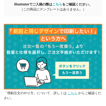
Illustratorでご入稿の際は
こちら
をご確認ください。
40 個
¥1,350
¥7,700
¥61,732
（この商品にテンプレートはありません。）
41 個
¥1,347
¥7,700
¥62,947
42 個
¥1,345
¥7,700
¥64,202
43 個
¥1,342
¥7,700
¥65,406
44 個
¥1,339
¥7,700
¥66,651
45 個
¥1,336
¥7,700
¥67,842
46 個
¥1,334
¥7,700
¥69,077
47 個
¥1,332
¥7,700
¥70,308
48 個
¥1,329
¥7,700
¥71,535
49 個
¥1,327
¥7,700
¥72,757
50 個
¥1,279
¥7,700
¥71,665
「増刷注文のやり方」について、詳しくは
こちら
からご確認くだ
51 個
¥1,277
¥7,700
¥72,832
さい。
52 個
¥1,274
¥7,700
¥73,994