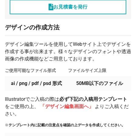
27 個
¥1,620
¥7,700
¥51,448
お見積書を発行
28 個
¥1,613
¥7,700
¥52,883
デザインの作成方法
29 個
¥1,607
¥7,700
¥54,305
30 個
¥1,601
¥7,700
¥55,748
デザイン編集ツールを使用してWebサイト上でデザインを
31 個
¥1,596
¥7,700
¥57,179
作成する事が出来ます。様々なデザインのフォントや透過
32 個
画像の作成機能などご用意しております。
¥1,590
¥7,700
¥58,599
33 個
¥1,586
¥7,700
¥60,044
ご使用可能なファイル形式
ファイルサイズ上限
34 個
¥1,581
¥7,700
¥61,481
ai / png / pdf / psd 形式
50MB以下のファイル
35 個
¥1,577
¥7,700
¥62,909
Illustratorでご入稿の際は
必ず下記の入稿用テンプレート
36 個
¥1,573
¥7,700
¥64,328
をご使用の上、
「デザイン編集画面へ」
よりご入稿くだ
37 個
¥1,569
¥7,700
¥65,778
さい。
38 個
¥1,566
¥7,700
¥67,223
※
テンプレート内に記載の注意点を確認の上データを作成してください。
39 個
¥1,563
¥7,700
¥68,660