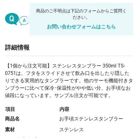
53 個
¥1,273
¥7,700
¥75,211
商品のご不明点は下記のフォームからご質問く
ださい。
54 個
¥1,271
¥7,700
¥76,366
お問い合わせフォームはこちら
55 個
¥1,270
¥7,700
¥77,577
56 個
¥1,268
¥7,700
¥78,724
詳細情報
57 個
¥1,267
¥7,700
¥79,930
58 個
¥1,265
¥7,700
¥81,070
【1個から注文可能】ステンレスタンブラー 350ml TS-
0751は、フタをスライドさせて飲み口を出したり隠した
59 個
¥1,263
¥7,700
¥82,270
りできる実用的なタンブラーです。他のサーモ機能付きタ
60 個
¥1,262
¥7,700
¥83,468
ンブラーに比べて保冷･保温性がやや低い分、お手頃なお
値段になっています。サンプル注文が可能です。
61 個
¥1,260
¥7,700
¥84,596
62 個
¥1,259
¥7,700
¥85,789
項目
内容
63 個
¥1,258
¥7,700
¥86,979
商品名
お手頃ステンレスタンブラー
64 個
¥1,257
¥7,700
¥88,167
素材
ステンレス