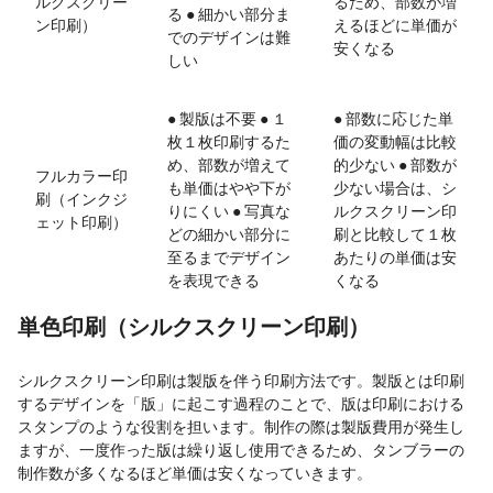
ルクスクリー
るため、部数が増
る ● 細かい部分ま
ン印刷）
えるほどに単価が
でのデザインは難
安くなる
しい
● 製版は不要 ● １
● 部数に応じた単
枚１枚印刷するた
価の変動幅は比較
め、部数が増えて
的少ない ● 部数が
フルカラー印
も単価はやや下が
少ない場合は、シ
刷（インクジ
りにくい ● 写真な
ルクスクリーン印
ェット印刷）
どの細かい部分に
刷と比較して１枚
至るまでデザイン
あたりの単価は安
を表現できる
くなる
単色印刷（シルクスクリーン印刷）
シルクスクリーン印刷は製版を伴う印刷方法です。製版とは印刷
するデザインを「版」に起こす過程のことで、版は印刷における
スタンプのような役割を担います。制作の際は製版費用が発生し
ますが、一度作った版は繰り返し使用できるため、タンブラーの
制作数が多くなるほど単価は安くなっていきます。