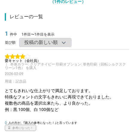
（
1
件のレビュー）
91 個
¥1,233
¥7,700
¥119,912
92 個
¥1,233
¥7,700
¥121,145
レビューの一覧
93 個
¥1,232
¥7,700
¥122,276
1
件中
1件目〜1件目を表示
94 個
¥1,232
¥7,700
¥123,508
並び順
95 個
¥1,230
¥7,700
¥124,635
96 個
¥1,230
¥7,700
¥125,866
愛キャット
（会社員）
｜ 本体カラー: クリアネイビー 印刷オプション: 単色印刷（回転シルクスク
97 個
¥1,229
¥7,700
¥126,990
リーン1色） を購入
2026-02-09
98 個
¥1,229
¥7,700
¥128,220
用途：記念品
99 個
¥1,228
¥7,700
¥129,341
とてもきれいな仕上がりで満足しております。

特殊なフォントの文字もきれいに再現できておりました。

100 個
¥1,211
¥7,700
¥128,810
複数色の商品を選択出来たら、より良かった。

例：黒 100個、白 100個など 
300 個
¥1,142
¥7,700
¥350,570
500 個
¥1,117
¥7,700
¥566,500
0
人の方が、｢購入の参考になった！｣と言っています
参考になった！
1000 個
¥1,112
¥7,700
¥1,119,800