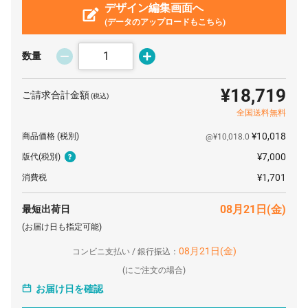
14 個
デザイン編集画面へ
¥2,129
¥7,700
¥37,514
(データのアップロードもこちら)
15 個
¥2,105
¥7,700
¥39,281
16 個
¥2,083
¥7,700
¥41,034
数量
17 個
¥2,064
¥7,700
¥42,799
¥18,719
ご請求合計金額
(税込)
18 個
¥2,048
¥7,700
¥44,567
全国送料無料
19 個
¥2,032
¥7,700
¥46,323
¥10,018
商品価格
(税別)
@¥10,018.0
20 個
¥1,687
¥7,700
¥41,448
¥7,000
版代
(税別)
21 個
¥1,675
¥7,700
¥42,881
¥1,701
消費税
22 個
¥1,664
¥7,700
¥44,314
08月21日(金)
最短出荷日
23 個
¥1,653
¥7,700
¥45,725
(お届け日も指定可能)
24 個
¥1,643
¥7,700
¥47,141
08月21日(金)
コンビニ支払い / 銀行振込：
(
にご注文の場合)
25 個
¥1,635
¥7,700
¥48,592
お届け日を確認
26 個
¥1,628
¥7,700
¥50,028