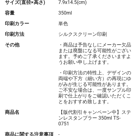
65 個
¥1,256
¥7,700
¥89,353
サイズ(直径×高さ)
7.9x14.5(cm)
66 個
¥1,255
¥7,700
¥90,536
容量
350ml
67 個
¥1,254
¥7,700
¥91,718
印刷カラー
単色
68 個
¥1,252
¥7,700
¥92,897
印刷方法
シルクスクリーン印刷
69 個
¥1,251
¥7,700
¥94,074
その他
・商品は予告なしにメーカー欠品
または廃盤になる可能性がござい
70 個
¥1,250
¥7,700
¥95,249
ます。予めご了承くださいますよ
うお願い申し上げます。
71 個
¥1,249
¥7,700
¥96,421
・印刷方法の特性上、デザインの
72 個
¥1,248
¥7,700
¥97,592
両端や下方（細い方）の再現にゆ
がみが生じる可能性があります。
73 個
¥1,247
¥7,700
¥98,760
ご不安な場合は、一度サンプル印
刷で仕上がりをご確認いただくこ
74 個
¥1,246
¥7,700
¥99,926
とをおすすめ致します。
75 個
¥1,245
¥7,700
¥101,090
商品名
【版代割引キャンペーン中】ステ
ンレスタンブラー 350ml TS-
76 個
¥1,244
¥7,700
¥102,251
0751
77 個
¥1,244
¥7,700
¥103,495
商品に関する注意事項
-