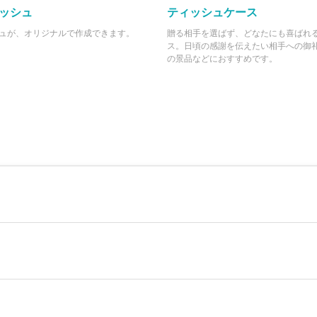
ッシュ
ティッシュケース
ュが、オリジナルで作成できます。
贈る相手を選ばず、どなたにも喜ばれ
ス。日頃の感謝を伝えたい相手への御
の景品などにおすすめです。