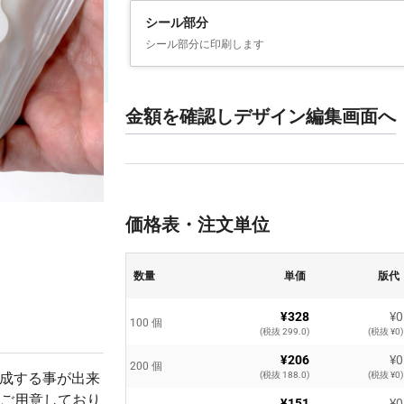
シール部分
シール部分に印刷します
金額を確認しデザイン編集画面へ
価格表・注文単位
数量
単価
版代
¥328
¥0
100 個
(税抜 299.0)
(税抜 ¥0)
¥206
¥0
200 個
作成する事が出来
(税抜 188.0)
(税抜 ¥0)
ご用意しており
¥151
¥0