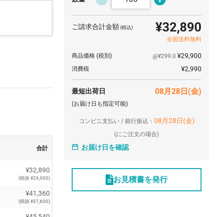
¥32,890
ご請求合計金額
(税込)
全国送料無料
¥29,900
商品価格
(税別)
@¥299.0
¥2,990
消費税
08月28日(金)
最短出荷日
(お届け日も指定可能)
08月28日(金)
コンビニ支払い / 銀行振込：
(
にご注文の場合)
お届け日を確認
合計
¥32,890
お見積書を発行
(税抜 ¥29,900)
¥41,360
(税抜 ¥37,600)
¥45,540