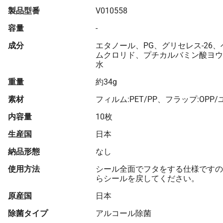
製品型番
V010558
容量
-
成分
エタノール、PG、グリセレス-26
ムクロリド、プチカルバミン酸ヨウ
水
重量
約34g
素材
フィルム:PET/PP、フラップ:OPP/
内容量
10枚
生産国
日本
納品形態
なし
使用方法
シール全面でフタをする仕様ですの
らシールを戻してください。
原産国
日本
除菌タイプ
アルコール除菌