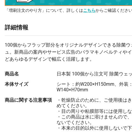
「増刷注文のやり方」について、詳しくは
こちら
からご確認くださ
詳細情報
100個からフラップ部分をオリジナルデザインできる除菌ウ
ュ。新商品の案内やサービス広告のバラマキノベルティやイ
どあらゆるデザインで幅広く活躍します。
商品名
日本製 100個から注文可 除菌ウェ
本体サイズ
シート：約W200×H150mm、外装
W140×H70mm
商品に関する注意事項
・乾燥防止のために、ご使用後はき
めてください。
・目の周りや粘膜部等には使用しな
・この商品は水に溶けませんので、
ないでください。
・本来の目的以外に使用しないで下