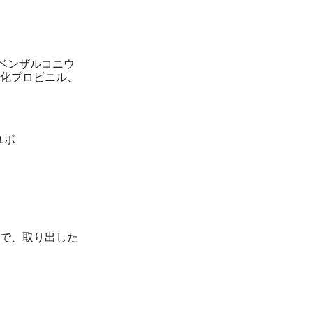
、ベンザルコニウ
化プロビニル、
ユポ
で、取り出した