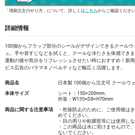
「増刷注文のやり方」について、詳しくは
こちら
からご確認くださ
詳細情報
100個からフラップ部分のシールがデザインできるクールウ
ュ。手や首すじなどを拭くと、クールな冷たさを体感できま
運動の後や気分をリフレッシュさせたい時におすすめ！新商
ビス広告のバラマキノベルティなど幅広く活躍します。
商品名
日本製 100個から注文可 クールウ
本体サイズ
シート：150×200mm、
外装：W135×D8×H70mm
商品に関する注意事項
・乾燥防止のために、ご使用後はき
めてください。
・目の周りや粘膜部等には使用しな
・この商品は水に溶けませんので、
ないでください。