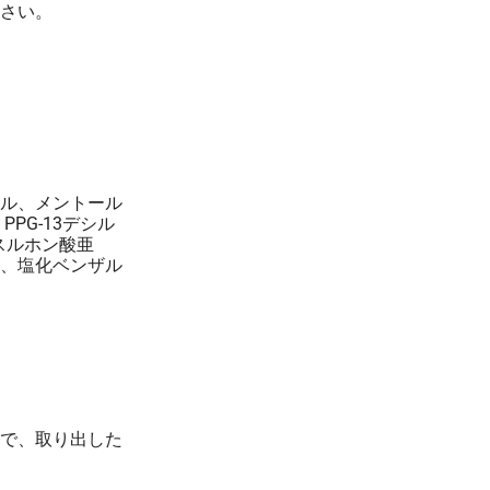
さい。
ル、メントール
PPG-13デシル
スルホン酸亜
、塩化ベンザル
で、取り出した