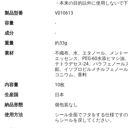
・本来の目的以外に使用しないで下
製品型番
V010613
容量
-
成分
-
重量
約33g
素材
不織布、水、エタノール、メントー
エッセンス、PEG-60水添ヒマシ油、
テトラデセス-24、パラフェノール
鉛、イソプロピルメチルフェノール
コニウム、香料
内容量
10枚
生産国
日本
納品形態
個包装なし
使用方法
シール全面でフタをする仕様ですの
らシールを戻してください。