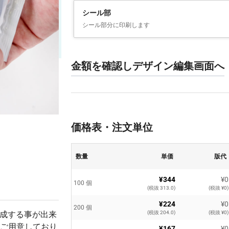
シール部
シール部分に印刷します
金額を確認しデザイン編集画面へ
価格表・注文単位
数量
単価
版代
¥344
¥0
100 個
(税抜 313.0)
(税抜 ¥0)
¥224
¥0
200 個
作成する事が出来
(税抜 204.0)
(税抜 ¥0)
ご用意しており
¥167
¥0