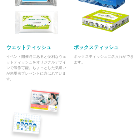
80 個
¥2,524
¥9,900
¥211,860
81 個
¥2,521
¥9,900
¥214,117
82 個
¥2,516
¥9,900
¥216,277
83 個
¥2,513
¥9,900
¥218,520
ウェットティッシュ
ボックスティッシュ
84 個
¥2,510
¥9,900
¥220,756
イベント開催時にあると便利なウェ
ボックスティッシュに名入れができ
ットティッシュをオリジナルデザイ
ます。
85 個
¥2,506
¥9,900
¥222,986
ンで製作可能。ちょっとした気遣い
が来場者プレゼントに喜ばれていま
86 個
¥2,503
¥9,900
¥225,209
す。
87 個
¥2,500
¥9,900
¥227,426
88 個
¥2,498
¥9,900
¥229,732
89 個
¥2,494
¥9,900
¥231,937
90 個
¥2,491
¥9,900
¥234,135
91 個
¥2,488
¥9,900
¥236,326
92 個
¥2,486
¥9,900
¥238,612