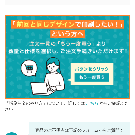
41 個
¥2,775
¥9,900
¥123,687
42 個
¥2,773
¥9,900
¥126,370
43 個
¥2,769
¥9,900
¥129,001
44 個
¥2,767
¥9,900
¥131,674
45 個
¥2,755
¥9,900
¥133,897
46 個
¥2,743
¥9,900
¥136,096
47 個
¥2,732
¥9,900
¥138,322
48 個
¥2,722
¥9,900
¥140,580
49 個
¥2,712
¥9,900
¥142,817
50 個
¥2,702
¥9,900
¥145,035
「増刷注文のやり方」について、詳しくは
こちら
からご確認くだ
51 個
¥2,692
¥9,900
¥147,232
さい。
52 個
¥2,684
¥9,900
¥149,468
53 個
¥2,675
¥9,900
¥151,685
商品のご不明点は下記のフォームからご質問く