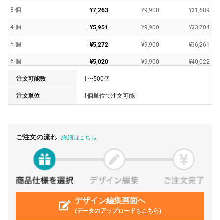
3 個
¥7,263
¥9,900
¥31,689
4 個
¥5,951
¥9,900
¥33,704
5 個
¥5,272
¥9,900
¥36,261
6 個
¥5,020
¥9,900
¥40,022
注文可能数
1〜500個
7 個
¥4,596
¥9,900
¥42,078
注文単位
1個単位で注文可能
8 個
¥4,280
¥9,900
¥44,140
9 個
¥4,032
¥9,900
¥46,193
10 個
¥4,023
¥9,900
¥50,138
ご注文の流れ
詳細はこちら
11 個
¥3,998
¥9,900
¥53,883
12 個
¥3,851
¥9,900
¥56,113
13 個
¥3,725
¥9,900
¥58,334
14 個
デザイン編集画面へ
¥3,619
¥9,900
¥60,566
(データのアップロードもこちら)
15 個
¥3,526
¥9,900
¥62,799