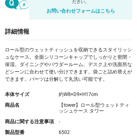
ださい。
54 個
¥2,667
¥9,900
¥153,945
お問い合わせフォームはこちら
55 個
¥2,659
¥9,900
¥156,189
56 個
¥2,652
¥9,900
¥158,417
詳細情報
57 個
¥2,644
¥9,900
¥160,630
58 個
¥2,636
¥9,900
¥162,828
ロール型のウェットティッシュを収納できるスタイリッシ
ュなケース。全面シリコーンキャップでしっかりと密閉・
59 個
¥2,630
¥9,900
¥165,075
保湿。ダイニングやパウダールーム、デスク上や洗面所な
60 個
¥2,623
¥9,900
¥167,310
どシーンに合わせて使い分けできます。袋ごと詰め替えが
できます。パーツは分解して丸洗い可能です。
61 個
¥2,616
¥9,900
¥169,530
62 個
¥2,610
¥9,900
¥171,738
本体サイズ
約W8×D9×H17cm
63 個
¥2,604
¥9,900
¥174,002
商品名
【tower】ロール型ウェットティ
ッシュケース タワー
64 個
¥2,598
¥9,900
¥176,184
商品に関する注意事項
-
65 個
¥2,592
¥9,900
¥178,425
製品型番
6502
66 個
¥2,587
¥9,900
¥180,655