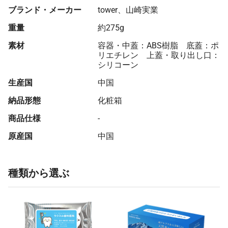
ブランド・メーカー
tower、山崎実業
67 個
¥2,581
¥9,900
¥182,873
重量
約275g
68 個
¥2,577
¥9,900
¥185,156
素材
容器・中蓋：ABS樹脂 底蓋：ポ
69 個
¥2,571
¥9,900
¥187,354
リエチレン 上蓋・取り出し口：
シリコーン
70 個
¥2,567
¥9,900
¥189,618
生産国
中国
71 個
¥2,561
¥9,900
¥191,794
納品形態
化粧箱
72 個
¥2,557
¥9,900
¥194,040
商品仕様
-
73 個
¥2,553
¥9,900
¥196,276
原産国
中国
74 個
¥2,548
¥9,900
¥198,503
75 個
¥2,544
¥9,900
¥200,722
種類から選ぶ
76 個
¥2,539
¥9,900
¥202,932
77 個
¥2,536
¥9,900
¥205,218
78 個
¥2,532
¥9,900
¥207,411
79 個
¥2,527
¥9,900
¥209,596