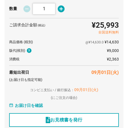
16 個
¥3,445
¥9,900
¥65,023
数量
17 個
¥3,223
¥9,900
¥64,691
¥25,993
ご請求合計金額
(税込)
18 個
¥3,217
¥9,900
¥67,815
全国送料無料
19 個
¥3,212
¥9,900
¥70,928
¥14,630
商品価格
(税別)
@¥14,630.0
20 個
¥3,206
¥9,900
¥74,030
¥9,000
版代
(税別)
21 個
¥3,195
¥9,900
¥77,005
¥2,363
消費税
22 個
¥3,151
¥9,900
¥79,233
09月01日(火)
最短出荷日
23 個
¥3,111
¥9,900
¥81,473
(お届け日も指定可能)
24 個
¥3,074
¥9,900
¥83,688
09月01日(火)
コンビニ支払い / 銀行振込：
(
にご注文の場合)
25 個
¥3,041
¥9,900
¥85,937
お届け日を確認
26 個
¥3,009
¥9,900
¥88,149
27 個
¥2,981
¥9,900
¥90,387
お見積書を発行
28 個
¥2,953
¥9,900
¥92,598