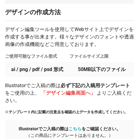
デザインの作成方法
29 個
¥2,929
¥9,900
¥94,849
30 個
¥2,905
¥9,900
¥97,053
デザイン編集ツールを使用してWebサイト上でデザインを
31 個
¥2,883
¥9,900
¥99,276
作成する事が出来ます。様々なデザインのフォントや透過
32 個
画像の作成機能などご用意しております。
¥2,863
¥9,900
¥101,525
33 個
¥2,843
¥9,900
¥103,735
ご使用可能なファイル形式
ファイルサイズ上限
34 個
¥2,825
¥9,900
¥105,980
ai / png / pdf / psd 形式
50MB以下のファイル
35 個
¥2,808
¥9,900
¥108,190
Illustratorでご入稿の際は
必ず下記の入稿用テンプレート
36 個
¥2,792
¥9,900
¥110,444
をご使用の上、
「デザイン編集画面へ」
よりご入稿くだ
37 個
¥2,786
¥9,900
¥112,993
さい。
38 個
¥2,784
¥9,900
¥115,695
※
テンプレート内に記載の注意点を確認の上データを作成してください。
39 個
¥2,780
¥9,900
¥118,351
Illustratorでご入稿の際は
こちら
をご確認ください。
40 個
¥2,778
¥9,900
¥121,044
（この商品にテンプレートはありません。）