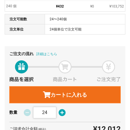
240 個
¥432
¥0
¥103,752
注文可能数
24〜240個
注文単位
24個単位で注文可能
ご注文の流れ
詳細はこちら
カートに入れる
数量
¥12,012
ご請求合計金額
(税込)