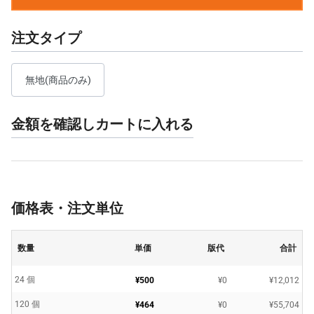
注文タイプ
無地(商品のみ)
金額を確認しカートに入れる
価格表・注文単位
数量
単価
版代
合計
24 個
¥500
¥0
¥12,012
120 個
¥464
¥0
¥55,704