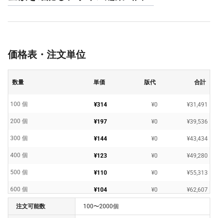
価格表・注文単位
数量
単価
版代
合計
100 個
¥314
¥0
¥31,491
200 個
¥197
¥0
¥39,536
300 個
¥144
¥0
¥43,434
400 個
¥123
¥0
¥49,280
500 個
¥110
¥0
¥55,313
600 個
¥104
¥0
¥62,607
注文可能数
100〜2000個
700 個
¥100
¥0
¥70,401