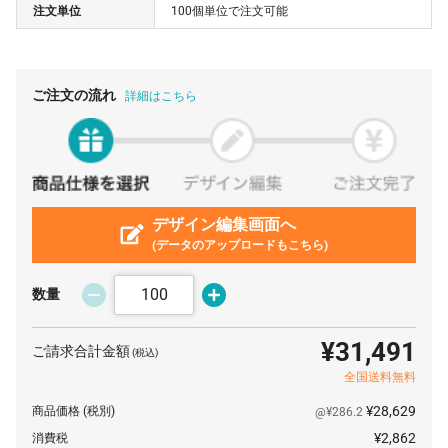
注文単位
100個単位で注文可能
800 個
¥98
¥0
¥78,443
900 個
¥95
¥0
¥85,991
1000 個
¥94
¥0
¥94,281
ご注文の流れ
詳細はこちら
2000 個
¥94
¥0
¥188,562
デザイン編集画面へ
(データのアップロードもこちら)
数量
¥31,491
ご請求合計金額
(税込)
全国送料無料
¥28,629
商品価格
(税別)
@¥286.2
¥2,862
消費税