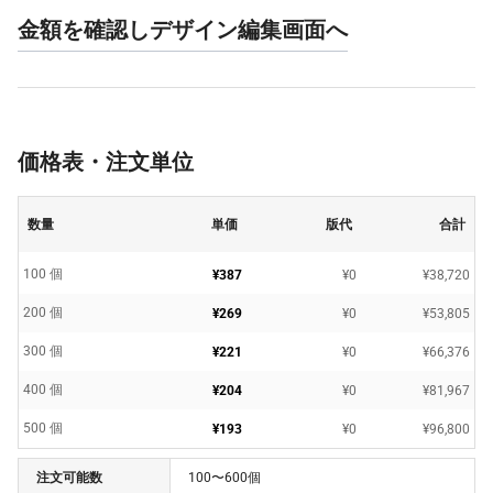
金額を確認しデザイン編集画面へ
価格表・注文単位
数量
単価
版代
合計
100 個
¥387
¥0
¥38,720
200 個
¥269
¥0
¥53,805
300 個
¥221
¥0
¥66,376
400 個
¥204
¥0
¥81,967
500 個
¥193
¥0
¥96,800
注文可能数
100〜600個