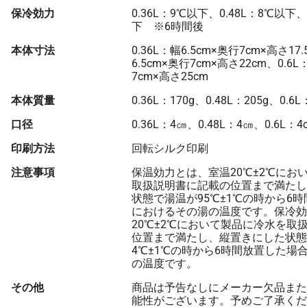
保冷効力
0.36L：9℃以下、0.48L：8℃以下、
下 ※6時間後
本体寸法
0.36L：幅6.5cm×奥行7cm×高さ17.
6.5cm×奥行7cm×高さ22cm、0.6L
7cm×高さ25cm
本体質量
0.36L：170g、0.48L：205g、0.6L
口径
0.36L：4㎝、0.48L：4㎝、0.6L：4
印刷方法
回転シルク印刷
注意事項
保温効力とは、室温20℃±2℃にお
取扱説明書に記載の位置まで満たし
状態で湯温が95℃±1℃の時から6
におけるその湯の温度です。保冷効
20℃±2℃において製品に冷水を取
位置まで満たし、縦置きにした状態
4℃±1℃の時から6時間放置した場
の温度です。
その他
商品は予告なしにメーカー欠品また
能性がございます。予めご了承くだ