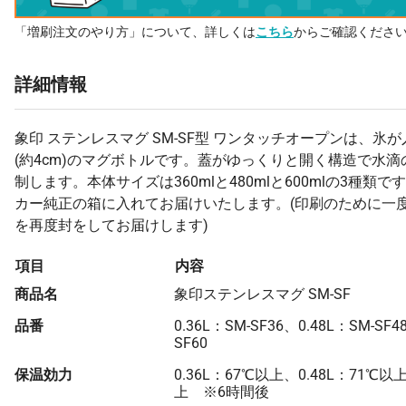
「増刷注文のやり方」について、詳しくは
こちら
からご確認くださ
詳細情報
象印 ステンレスマグ SM-SF型 ワンタッチオープンは、氷
(約4cm)のマグボトルです。蓋がゆっくりと開く構造で水
制します。本体サイズは360mlと480mlと600mlの3種類で
カー純正の箱に入れてお届けいたします。(印刷のために一
を再度封をしてお届けします)
項目
内容
商品名
象印ステンレスマグ SM-SF
品番
0.36L：SM-SF36、0.48L：SM-SF4
SF60
保温効力
0.36L：67℃以上、0.48L：71℃以
上 ※6時間後