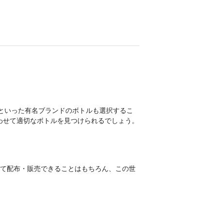
¥1,142,978
(税抜 ¥1,039,071)
¥1,517,450
(税抜 ¥1,379,500)
¥1,885,636
(税抜 ¥1,714,215)
¥2,258,850
(税抜 ¥2,053,500)
¥2,632,066
印といった有名ブランドのボトルも選択するこ
(税抜 ¥2,392,788)
わせて適切なボトルを見つけられるでしょう。
¥3,005,279
(税抜 ¥2,732,072)
¥3,378,490
(税抜 ¥3,071,355)
して配布・販売できることはもちろん、この世
¥3,737,558
(税抜 ¥3,397,780)