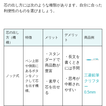
芯の出し方には次のような種類があります。自分に合った
利便性のものを選びましょう。
芯の出し
デメリッ
方（機
特徴
メリット
商品例
ト
構）
・スタン
・長文を
ダードで
ペン上部
書くとき
商品数が
や側面に
には手間
あるボタ
豊富
三菱鉛筆
ノック式
ンをノッ
・思考が
クして芯
クリフタ
・素早く
中断され
を出す機
ー
芯を出せ
やすい
構。
0.5mm
る