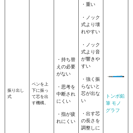
・重い
・ノック
式より壊
れやすい
・ノック
式より音
が響きや
・持ち替
すい
えの必要
がない
・強く振
ペンを上
らないと
・思考を
振り出し
下に振っ
芯が出な
中断され
トンボ鉛
式
て芯を出
い
にくい
す機構。
筆 モノ
グラフ
・出す芯
・指が疲
の長さを
れにくい
調整しに