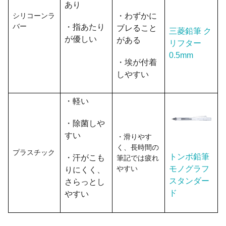
あり
シリコーンラ
・わずかに
バー
・指あたり
ブレること
三菱鉛筆 ク
が優しい
がある
リフター
0.5mm
・埃が付着
しやすい
・軽い
・除菌しや
すい
・滑りやす
く、長時間の
プラスチック
トンボ鉛筆
・汗がこも
筆記では疲れ
やすい
モノグラフ
りにくく、
スタンダー
さらっとし
ド
やすい