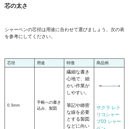
芯の太さ
シャーペンの芯径は用途に合わせて選びましょう。次の表
を参考にしてください。
芯径
用途
特徴
商品例
繊細な書き
心地で、細
かい作業が
しやすい。
手帳への書き
0.3mm
筆記や緻密
サクラ レト
込み、製図
な線を必要
リコシャー
とする製図
プ03 シャー
などに向い
ペン